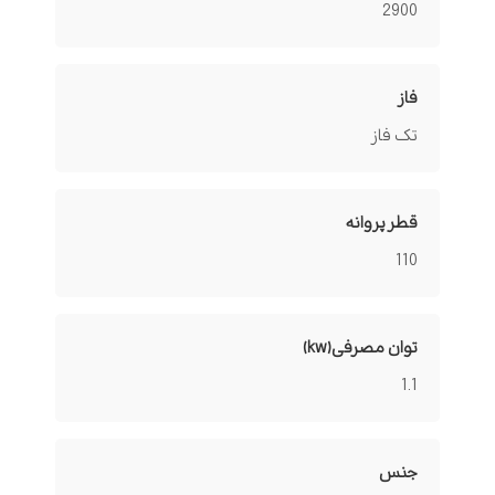
2900
فاز
تک فاز
قطر پروانه
110
توان مصرفی(kw)
1.1
جنس