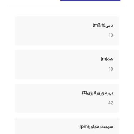
دبی(m3/h)
10
هد(m)
10
بهره وری انرژی(%)
42
سرعت موتور(rpm)