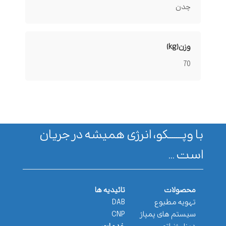
چدن
وزن(kg)
70
با وپـــــــکو، انرژی همیشه در جریان
است ...
محصولات
تائیدیه ها
تهویه مطبوع
DAB
سیستم های پمپاژ
CNP