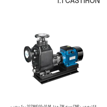
1.1 CASTIRON
الکتروپمپ CNP سری ZW مدل 32ZW(F)10-10 M ، یک پمپ