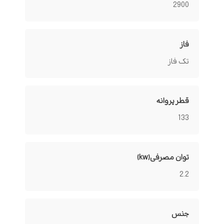
2900
فاز
تک فاز
قطر پروانه
133
توان مصرفی(kw)
2.2
جنس