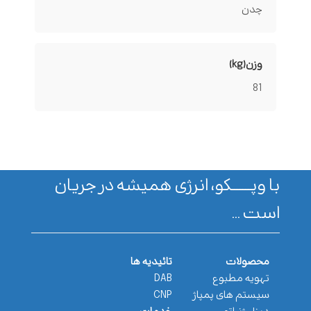
چدن
وزن(kg)
81
با وپـــــــکو، انرژی همیشه در جریان
است ...
محصولات
تائیدیه ها
تهویه مطبوع
DAB
سیستم های پمپاژ
CNP