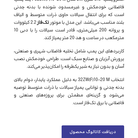
فاضلابی خودمکش و غیرمسدود شونده با بدنه چدنی
است که برای انتقال سیالات حاوی ذرات متوسط و الیاف
بلند مناسب می‌باشد. این مدل با موتور
تک‌فاز
2.2 کیلووات
و پروانه 200 میلی‌متری، قادر است سیالات را با دبی 10
مترمکعب در ساعت و هد 20 متر پمپاژ کند.
کاربردهای این پمپ شامل تخلیه فاضلاب شهری و صنعتی،
پرورش آبزیان و صنایع سبک است. طراحی خودمکش نصب
آسان و بدون نیاز به شیر یکطرفه را امکان‌پذیر می‌کند.
انتخاب 32ZW(F)10-20 M به دلیل عملکرد پایدار، دوام بالای
بدنه چدنی و توانایی پمپاژ سیالات با ذرات متوسط توصیه
می‌شود و گزینه‌ای مطمئن برای پروژه‌های صنعتی و
فاضلابی با برق تک‌فاز است.
دریافت کاتالوگ محصول