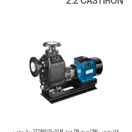
2.2 CASTIRON
الکتروپمپ CNP سری ZW مدل 32ZW(F)10-20 M ، یک پمپ