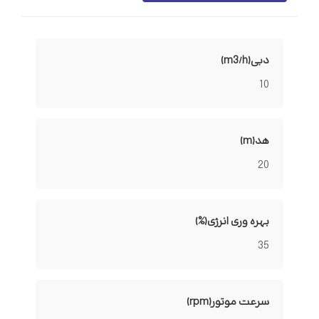
دبی(m3/h)
10
هد(m)
20
بهره وری انرژی(%)
35
سرعت موتور(rpm)