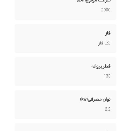
سرعت موتور(rpm)
2900
فاز
تک فاز
قطر پروانه
133
توان مصرفی(kw)
2.2