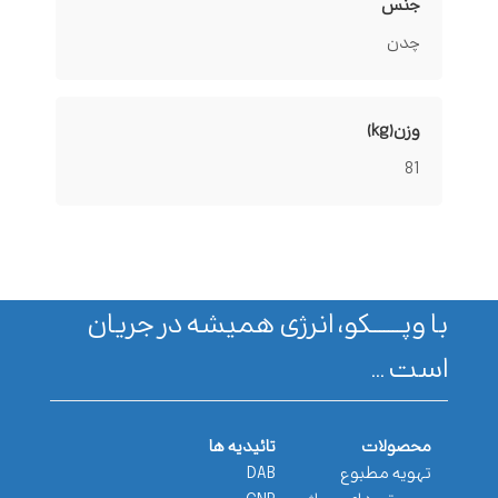
جنس
چدن
وزن(kg)
81
با وپـــــــکو، انرژی همیشه در جریان
است ...
محصولات
تائیدیه ها
تهویه مطبوع
DAB