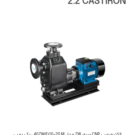
2.2 CASTIRON
الکتروپمپ CNP سری ZW مدل 40ZW(F)10-20 M ، یک پمپ