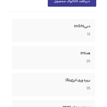
دریافت کاتالوگ محصول
دبی(m3/h)
10
هد(m)
20
بهره وری انرژی(%)
35