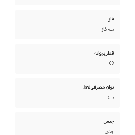
فاز
سه فاز
قطر پروانه
168
توان مصرفی(kw)
5.5
جنس
چدن