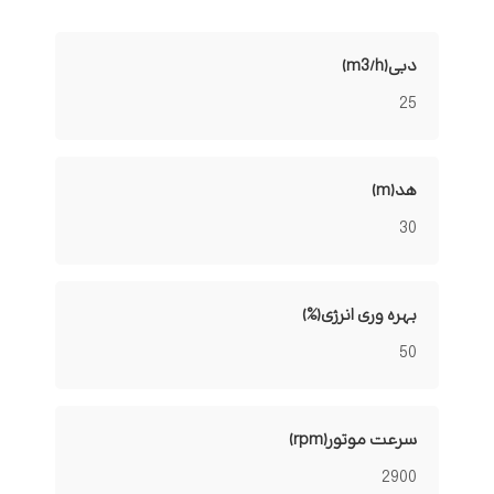
دبی(m3/h)
25
هد(m)
30
بهره وری انرژی(%)
50
سرعت موتور(rpm)
2900