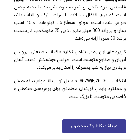
فاضلابی خودمکش و غیرمسدود شونده با بدنه چدنی
است که برای انتقال سیالات با ذرات بزرگ و الیاف بلند
طراحی شده است. موتور
سه‌فاز
5.5 کیلووات (≈ 7.5 اسب
بخار) و پروانه 300 میلی‌متری، دبی 25 مترمکعب در ساعت
و هد 30 متر را ارائه می‌دهد.
کاربردهای این پمپ شامل تخلیه فاضلاب صنعتی، پرورش
آبزیان و صنایع متوسط است. طراحی خودمکش نصب آسان
و بدون نیاز به شیر یکطرفه را امکان‌پذیر می‌کند.
انتخاب 65ZW(F)25-30 T به دلیل توان بالا، دوام بدنه چدنی
و عملکرد پایدار، گزینه‌ای مطمئن برای پروژه‌های صنعتی و
فاضلابی متوسط تا بزرگ است.
دریافت کاتالوگ محصول