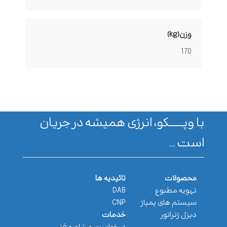
وزن(kg)
170
با وپـــــــکو، انرژی همیشه در جریان
است ...
محصولات
تائیدیه ها
تهویه مطبوع
DAB
سیستم های پمپاژ
CNP
دیزل ژنراتور
خدمات