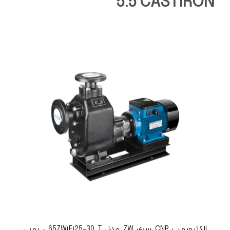
5.5 CASTIRON
الکتروپمپ CNP سری ZW مدل 65ZW(F)25-30 T ، پمپی