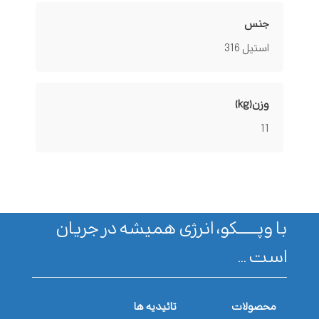
جنس
استیل 316
وزن(kg)
11
با وپـــــــکو، انرژی همیشه در جریان
است ...
محصولات
تائیدیه ها