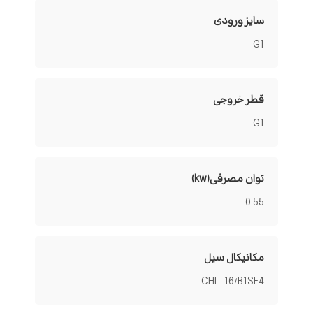
سایز ورودی
G1
قطر خروجی
G1
توان مصرفی(kw)
0.55
مکانیکال سیل
CHL-16/B1SF4