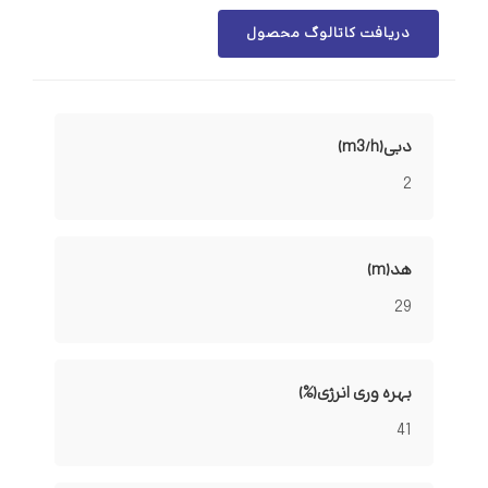
دریافت کاتالوگ محصول
دبی(m3/h)
2
هد(m)
29
بهره وری انرژی(%)
41