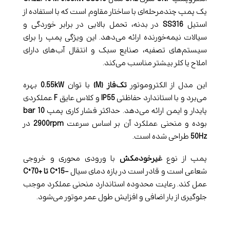
یک پمپ چندمرحله‌ای با ساختار مقاوم است که با استفاده از
استیل
SS316
در بدنه، تحمل بالایی در برابر خوردگی و
سیالات نیمه‌خورنده ارائه می‌دهد. این ویژگی پمپ را برای
سیستم‌های تصفیه، صنایع سبک و انتقال آب‌های دارای
املاح یا کلر بیشتر مناسب می‌کند.
این مدل از الکتروموتور
تک‌فاز (M)
با توان
0.55kW
بهره
می‌برد و با استاندارد حفاظتی
IP55
و کلاس عایق
F
عملکردی
پایدار و ایمن ارائه می‌دهد. حداکثر فشار کاری پمپ
10 bar
بوده و منحنی عملکرد آن بر اساس سرعت
2900rpm
در
50Hz
طراحی شده است.
پمپ از نوع
غیرخودمکش
با ورودی محوری و خروجی
شعاعی است و قادر است در بازه دمای سیال
-15°C تا +70°C
عمل کند. رعایت محدوده استاندارد منحنی عملکرد موجب
جلوگیری از بار اضافی و افزایش طول عمر موتور می‌شود.