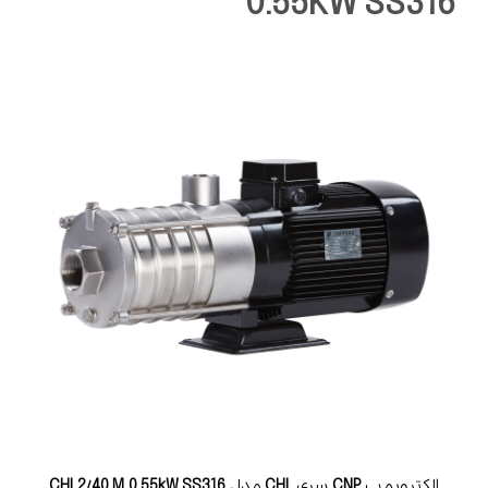
0.55KW SS316
الکتروپمپ
CNP
سری
CHL
مدل
CHL2/40 M 0.55kW SS316