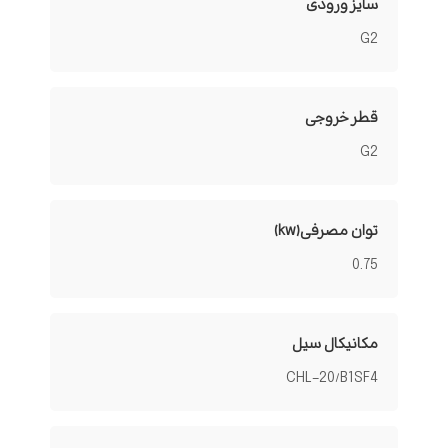
سایز ورودی
G2
قطر خروجی
G2
توان مصرفی(kw)
0.75
مکانیکال سیل
CHL-20/B1SF4