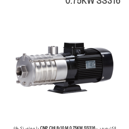
0.75KW SS316
الکتروپمپ
CNP CHL8/10 M 0.75KW SS316
با موتور تک‌فاز