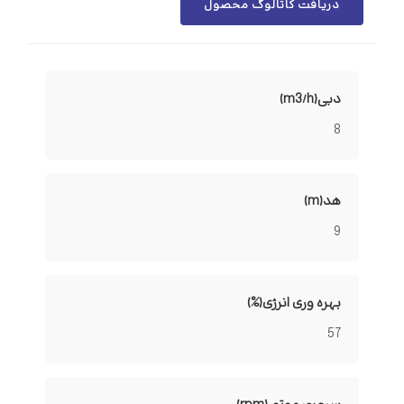
دریافت کاتالوگ محصول
دبی(m3/h)
8
هد(m)
9
بهره وری انرژی(%)
57