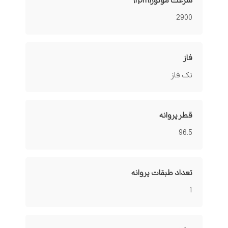
سرعت موتور(rpm)
2900
فاز
تک فاز
قطر پروانه
96.5
تعداد طبقات پروانه
1