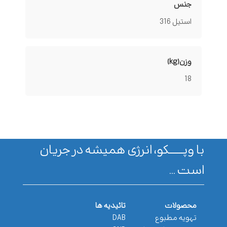
جنس
استیل 316
وزن(kg)
18
با وپـــــــکو، انرژی همیشه در جریان
است ...
محصولات
تائیدیه ها
تهویه مطبوع
DAB