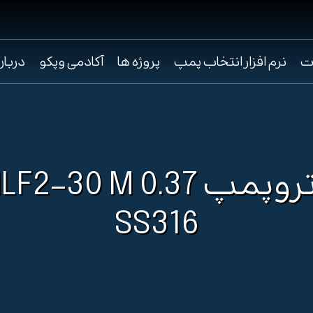
ت
نرم افزار انتخاب پمپ
پروژه ها
آکادمی وپکو
دربار
الکتروپمپ 2-30 M 0.37
SS316