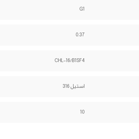
G1
0.37
CHL-16/B1SF4
استیل 316
10