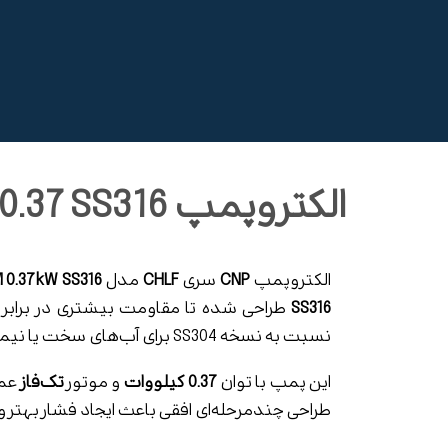
الکتروپمپ CHLF2-30 M 0.37 SS316
الکتروپمپ
CNP
سری
CHLF
مدل
 0.37kW SS316
SS316
طراحی شده تا مقاومت بیشتری در برابر خو
نسبت به نسخه SS304 برای آب‌های سخت یا نیمه‌خورنده مناسب‌تر می‌کند.
این پمپ با توان
0.37 کیلووات
و موتور
تک‌فاز
عمل
طراحی چندمرحله‌ای افقی باعث ایجاد فشار بهتر 