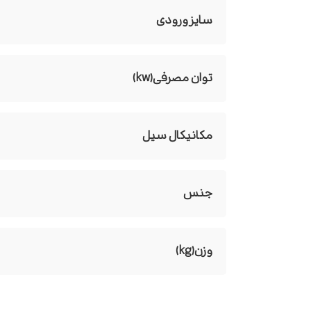
سایز ورودی
توان مصرفی(kw)
مکانیکال سیل
جنس
وزن(kg)