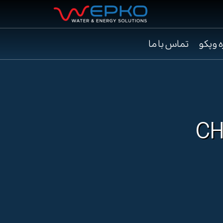
ه وپکو
تماس با ما
CHLF