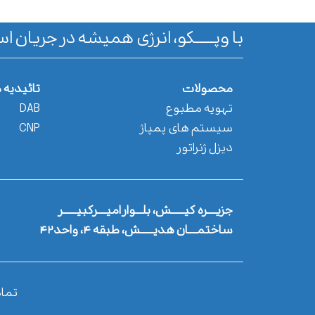
با وپـــــــکو، انرژی همیشه در جریان اس
محصولات
تائیدیه 
تهویه مطبوع
DAB
سیستم های پمپاژ
CNP
دیزل ژنراتور
جزیــــره کیــــــش، بلـــوار امیــــرکبیــــــر
ساختمــــان هدیــــــش، طبقه ۴، واحد۴۲
تما