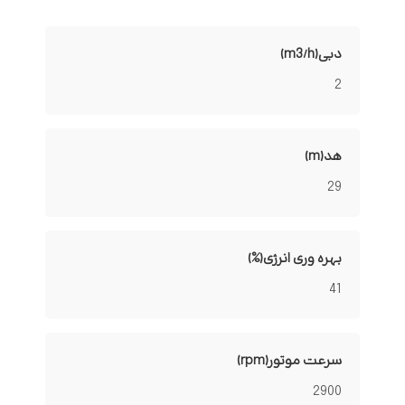
دبی(m3/h)
2
هد(m)
29
بهره وری انرژی(%)
41
سرعت موتور(rpm)
2900