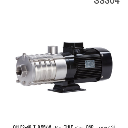
SS304
الکتروپمپ
CNP
سری
CHLF
مدل
CHLF2-40 T 0.55kW