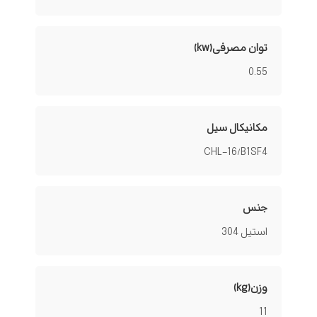
توان مصرفی(kw)
0.55
مکانیکال سیل
CHL-16/B1SF4
جنس
استیل 304
وزن(kg)
11