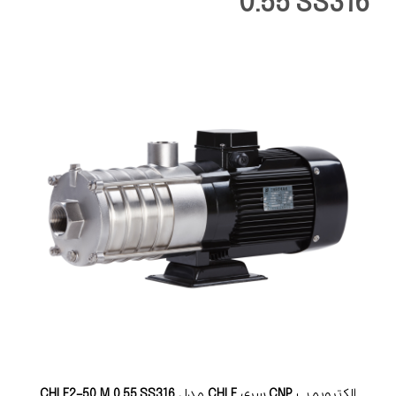
0.55 SS316
الکتروپمپ
CNP
سری
CHLF
مدل
CHLF2-50 M 0.55 SS316