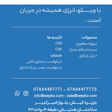
با وپـــــــکو، انرژی همیشه در جریان
است ...
محصولات
تائیدیه ها
تهویه مطبوع
DAB
سیستم های پمپاژ
CNP
دیزل ژنراتور
خدمات
درخواست مشاوره فنی
درخواست نصب و راه اندازی
07644477770 - 07644467771
info@wepko.com - sale@wepko.com
جزیــــره کیــــــش، بلـــوار امیــــرکبیــــــر
ساختمــــان هدیــــــش، طبقه ۴، واحد۴۲