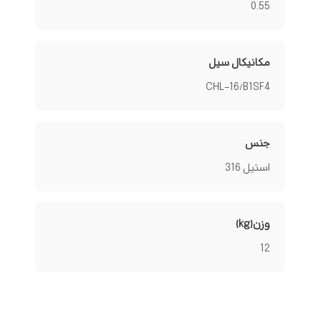
0.55
مکانیکال سیل
CHL-16/B1SF4
جنس
استیل 316
وزن(kg)
12