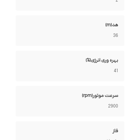
2
هد(m)
36
بهره وری انرژی(%)
41
سرعت موتور(rpm)
2900
فاز