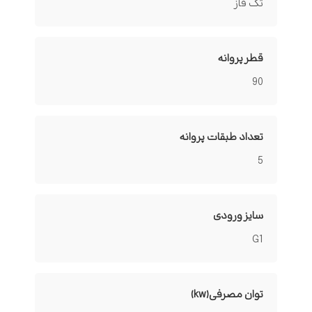
تک فاز
قطر پروانه
90
تعداد طبقات پروانه
5
سایز ورودی
G1
توان مصرفی(kw)