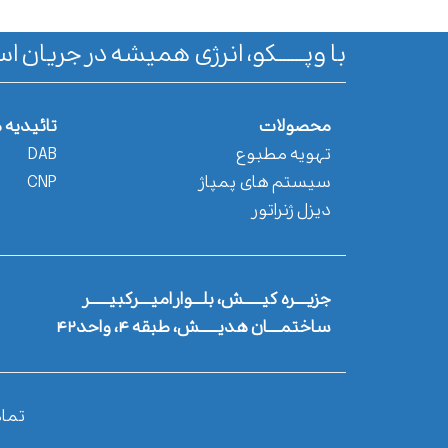
با وپـــــــکو، انرژی همیشه در جریان اس
محصولات
تائیدیه 
تهویه مطبوع
DAB
سیستم های پمپاژ
CNP
دیزل ژنراتور
جزیــــره کیــــــش، بلـــوار امیــــرکبیــــــر
ساختمــــان هدیــــــش، طبقه ۴، واحد۴۲
تما