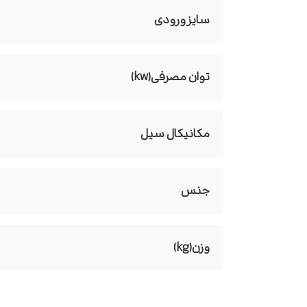
سایز ورودی
توان مصرفی(kw)
مکانیکال سیل
جنس
وزن(kg)