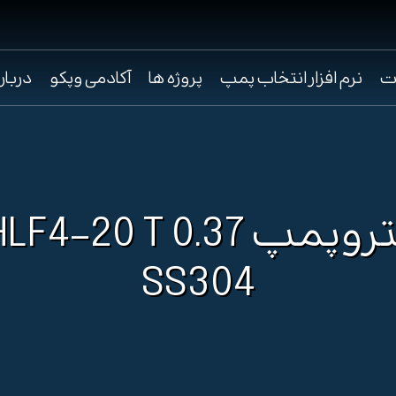
ت
نرم افزار انتخاب پمپ
پروژه ها
آکادمی وپکو
دربار
الکتروپمپ F4-20 T 0.37
SS304