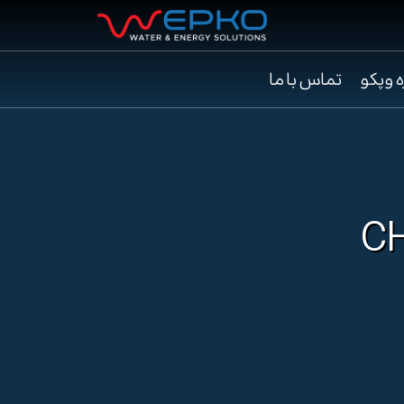
ه وپکو
تماس با ما
CHL