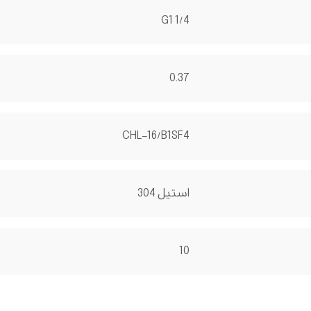
G1 1/4
0.37
CHL-16/B1SF4
استیل 304
10