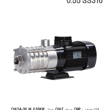
0.55 SS316
الکتروپمپ
CNP
سری
CHLF
مدل
CHLF4-30 M 0.55KW