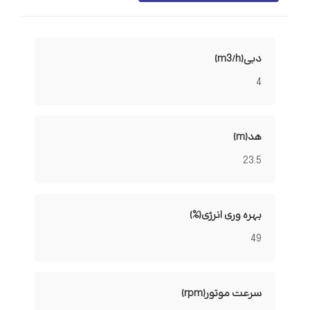
دبی(m3/h)
4
هد(m)
23.5
بهره وری انرژی(%)
49
سرعت موتور(rpm)