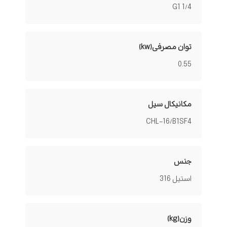
G1 1/4
توان مصرفی(kw)
0.55
مکانیکال سیل
CHL-16/B1SF4
جنس
استیل 316
وزن(kg)