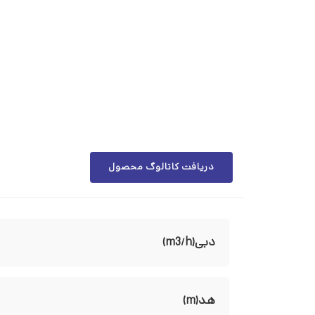
دریافت کاتالوگ محصول
دبی(m3/h)
هد(m)