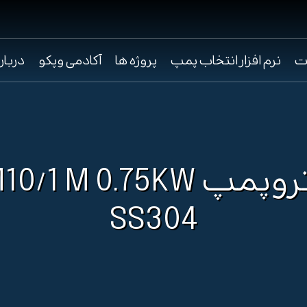
ت
نرم افزار انتخاب پمپ
پروژه ها
آکادمی وپکو
دربار
الکتروپمپ /1 M 0.75KW
SS304