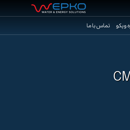
ه وپکو
تماس با ما
CM10