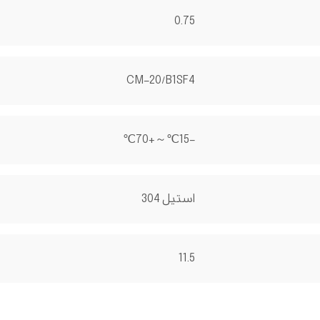
0.75
CM-20/B1SF4
-15℃～+70℃
استیل 304
11.5