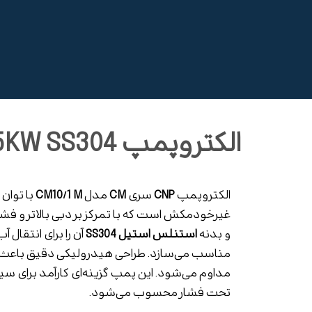
الکتروپمپ CM10/1 M 0.75KW SS304
الکتروپمپ
CNP
سری
CM
مدل
CM10/1 M
با توان
غیرخودمکش است که با تمرکز بر دبی بالاتر و ف
و بدنه
استنلس استیل SS304
آن را برای انتقال 
مناسب می‌سازد. طراحی هیدرولیکی دقیق باعث کا
مداوم می‌شود. این پمپ گزینه‌ای کارآمد برای 
تحت فشار محسوب می‌شود.