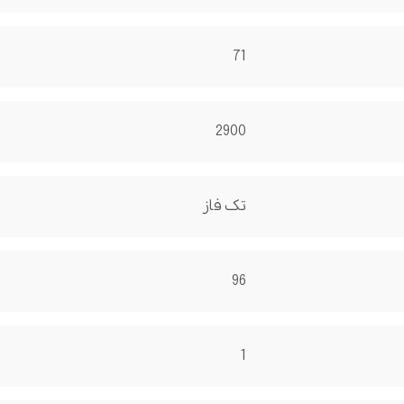
71
2900
تک فاز
96
1