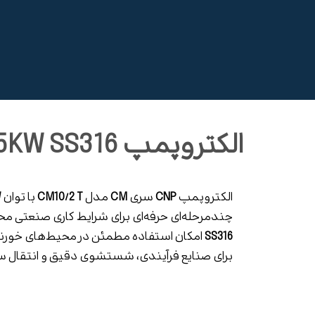
الکتروپمپ CM10/2 T 0.75KW SS316
الکتروپمپ
CNP
سری
CM
مدل
CM10/2 T
با توان
W
چندمرحله‌ای حرفه‌ای برای شرایط کاری صنعتی م
SS316
امکان استفاده مطمئن در محیط‌های خورنده 
برای صنایع فرآیندی، شستشوی دقیق و انتقال سی