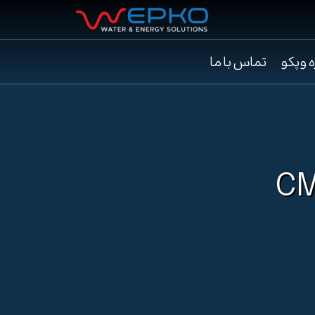
ه وپکو
تماس با ما
CM10