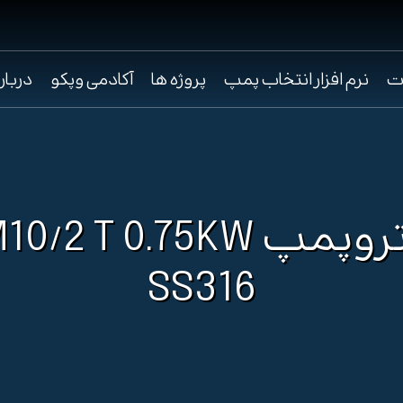
ت
نرم افزار انتخاب پمپ
پروژه ها
آکادمی وپکو
دربار
الکتروپمپ /2 T 0.75KW
SS316