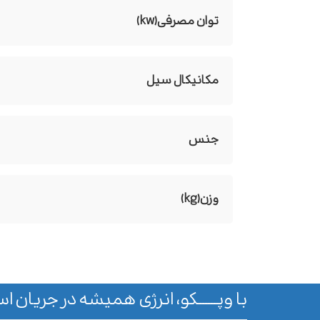
توان مصرفی(kw)
مکانیکال سیل
جنس
وزن(kg)
با وپـــــــکو، انرژی همیشه در جریان اس