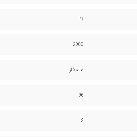
71
2900
سه فاز
96
2