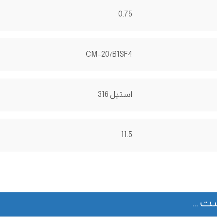
0.75
CM-20/B1SF4
استیل 316
11.5
ت ...