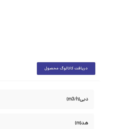
دریافت کاتالوگ محصول
دبی(m3/h)
هد(m)