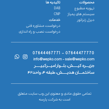
محصولات
تائیدیه ها
تهویه مطبوع
DAB
سیستم های پمپاژ
CNP
دیزل ژنراتور
خدمات
درخواست مشاوره فنی
درخواست نصب و راه اندازی
07644477770 - 07644467771
info@wepko.com - sale@wepko.com
جزیــــره کیــــــش، بلـــوار امیــــرکبیــــــر
ساختمــــان هدیــــــش، طبقه ۴، واحد۴۲
تمامی حقوق مادی و معنوی این وب سایت متعلق
است به شرکت پارسه