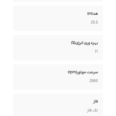
هد(m)
25.5
بهره وری انرژی(%)
71
سرعت موتور(rpm)
2900
فاز
تک فاز