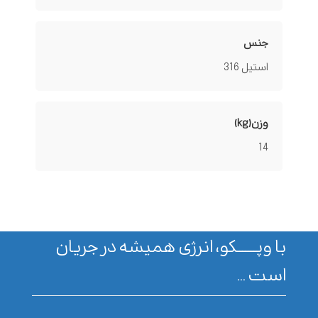
جنس
استیل 316
وزن(kg)
14
با وپـــــــکو، انرژی همیشه در جریان
است ...