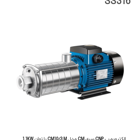
SS316
الکتروپمپ
CNP
سری
CM
مدل
CM10/3 M
با توان
1.1KW