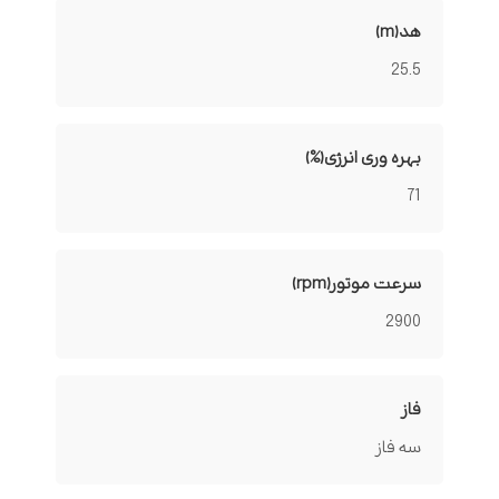
هد(m)
25.5
بهره وری انرژی(%)
71
سرعت موتور(rpm)
2900
فاز
سه فاز