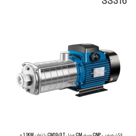
SS316
الکتروپمپ
CNP
سری
CM
مدل
CM10/3 T
با توان
1.1KW
و