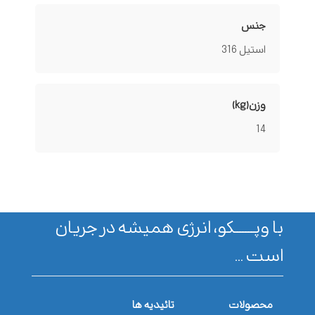
جنس
استیل 316
وزن(kg)
14
با وپـــــــکو، انرژی همیشه در جریان
است ...
محصولات
تائیدیه ها