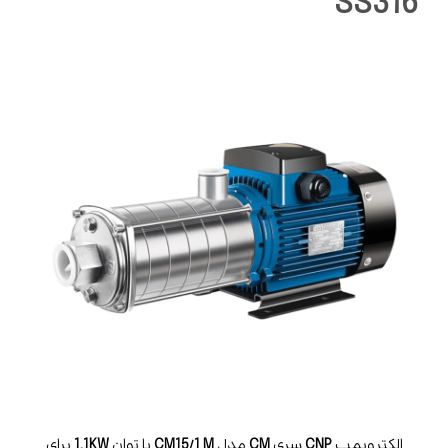
SS316
الکتروپمپ
CNP
سری
CM
مدل
CM15/1 M
با توان
1.1KW
برای