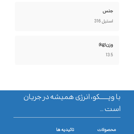
جنس
استیل 316
وزن(kg)
13.5
با وپـــــــکو، انرژی همیشه در جریان
است ...
محصولات
تائیدیه ها