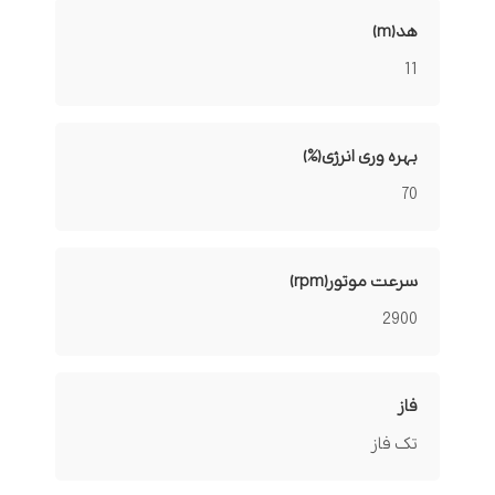
هد(m)
11
بهره وری انرژی(%)
70
سرعت موتور(rpm)
2900
فاز
تک فاز