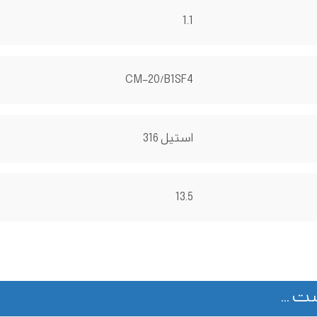
1.1
CM-20/B1SF4
استیل 316
13.5
ت ...