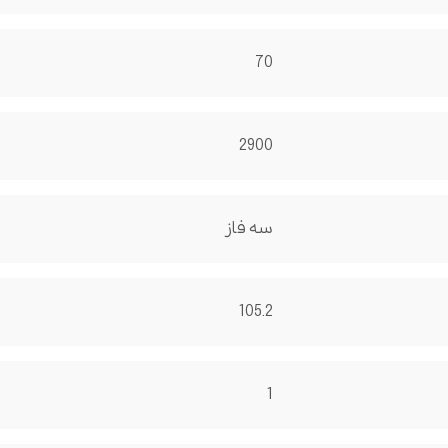
70
2900
سه فاز
105.2
1