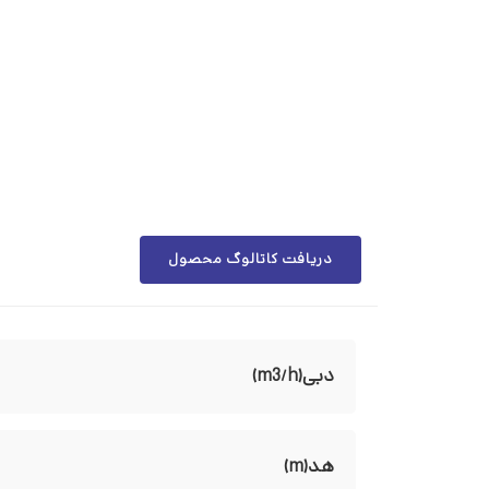
دریافت کاتالوگ محصول
دبی(m3/h)
هد(m)