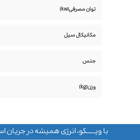
توان مصرفی(kw)
مکانیکال سیل
جنس
وزن(kg)
با وپـــــــکو، انرژی همیشه در جریان اس