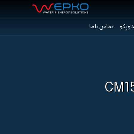
ه وپکو
تماس با ما