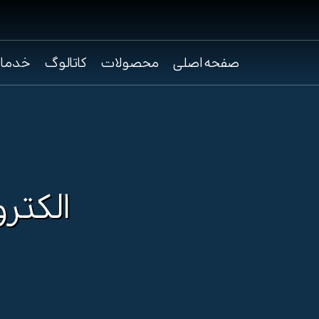
صفحه اصلی
محصولات
کاتالوگ
خدما
الکتروپمپ S316