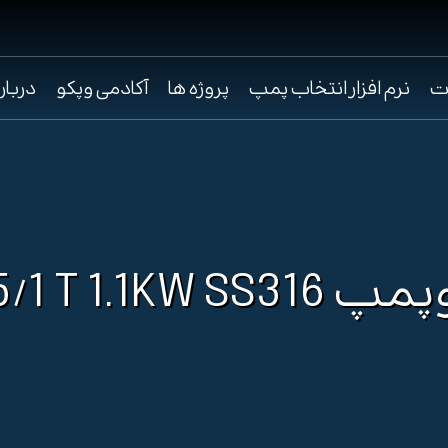
ت
نرم افزار انتخاب پمپ
پروژه ها
آکادمی وپکو
دربار
CM15/1 T 1.1KW S