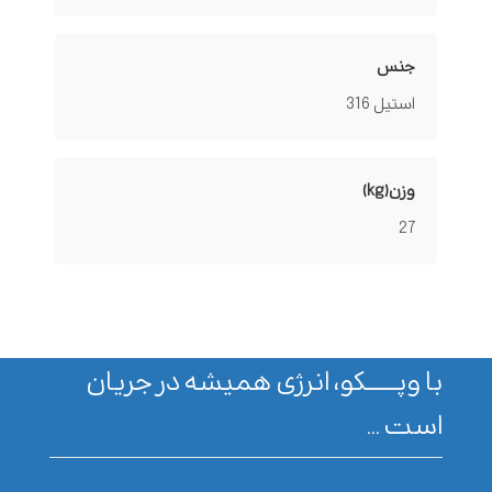
جنس
استیل 316
وزن(kg)
27
با وپـــــــکو، انرژی همیشه در جریان
است ...