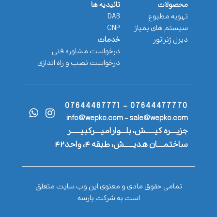
محصولات
تائیدیه ها
تهویه مطبوع
DAB
سیستم های پمپاژ
CNP
دیزل ژنراتور
خدمات
درخواست مشاوره فنی
درخواست نصب و راه اندازی
07644477770 - 07644467771
info@wepko.com - sale@wepko.com
جزیــــره کیــــــش، بلـــوار امیــــرکبیــــــر
ساختمــــان هدیــــــش، طبقه ۴، واحد۴۲
تمامی حقوق مادی و معنوی این وب سایت متعلق
است به شرکت پارسه