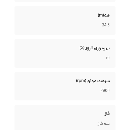
هد(m)
34.5
بهره وری انرژی(%)
70
سرعت موتور(rpm)
2900
فاز
سه فاز