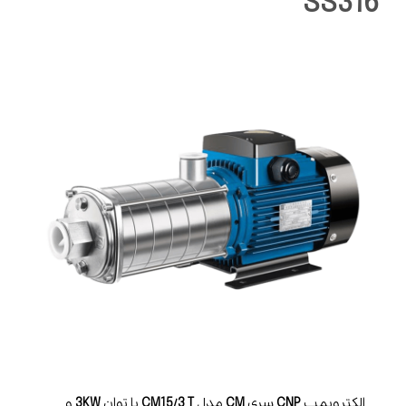
SS316
الکتروپمپ
CNP
سری
CM
مدل
CM15/3 T
با توان
3KW
و