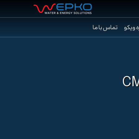
ه وپکو
تماس با ما
CM2