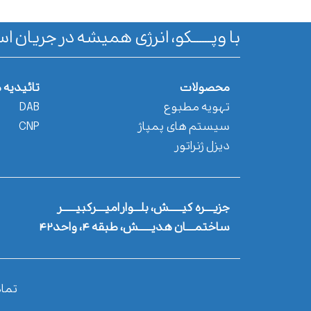
با وپـــــــکو، انرژی همیشه در جریان اس
محصولات
تائیدیه 
تهویه مطبوع
DAB
سیستم های پمپاژ
CNP
دیزل ژنراتور
جزیــــره کیــــــش، بلـــوار امیــــرکبیــــــر
ساختمــــان هدیــــــش، طبقه ۴، واحد۴۲
تما