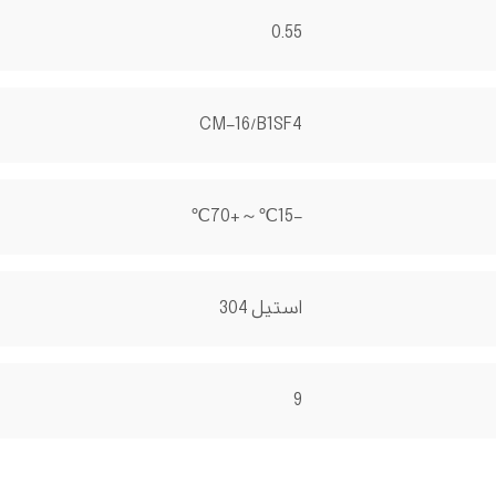
0.55
CM-16/B1SF4
-15℃～+70℃
استیل 304
9