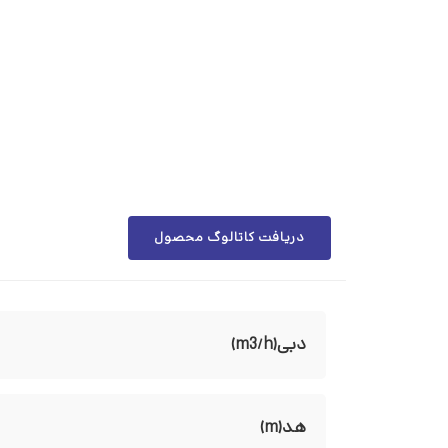
دریافت کاتالوگ محصول
دبی(m3/h)
هد(m)