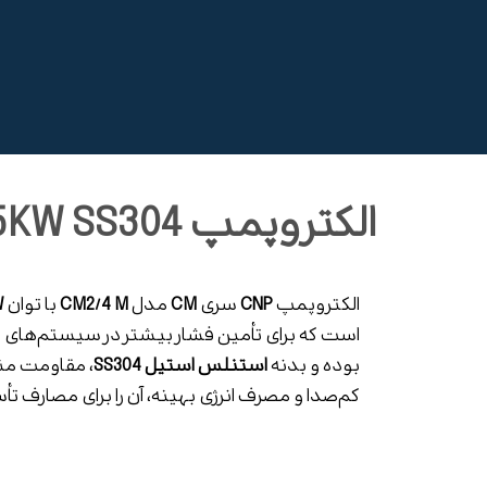
الکتروپمپ CM2/4 M 0.55KW SS304
الکتروپمپ
CNP
سری
CM
مدل
CM2/4 M
با توان
W
است که برای تأمین فشار بیشتر در سیستم‌های ا
بوده و بدنه
استنلس استیل SS304
، مقاومت من
کم‌صدا و مصرف انرژی بهینه، آن را برای مصارف 