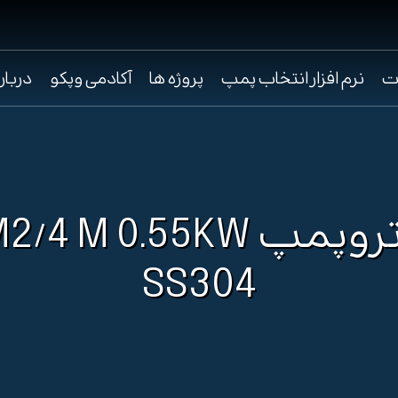
ت
نرم افزار انتخاب پمپ
پروژه ها
آکادمی وپکو
دربار
الکتروپمپ /4 M 0.55KW
SS304