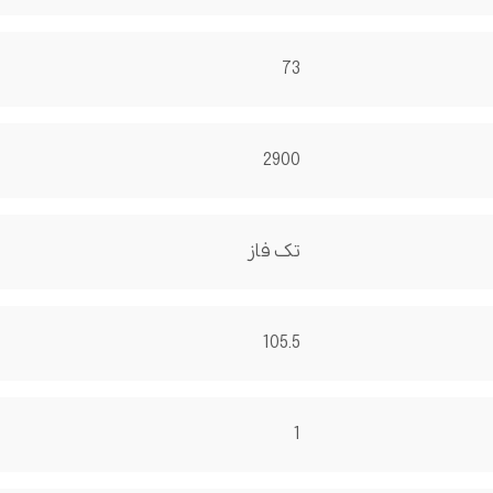
73
2900
تک فاز
105.5
1