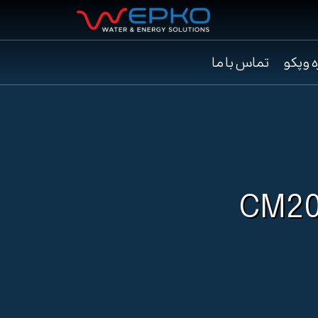
ه وپکو
تماس با ما