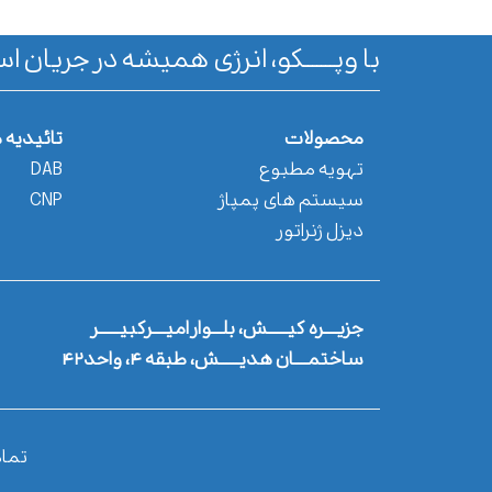
با وپـــــــکو، انرژی همیشه در جریان اس
محصولات
تائیدیه 
تهویه مطبوع
DAB
سیستم های پمپاژ
CNP
دیزل ژنراتور
جزیــــره کیــــــش، بلـــوار امیــــرکبیــــــر
ساختمــــان هدیــــــش، طبقه ۴، واحد۴۲
تما