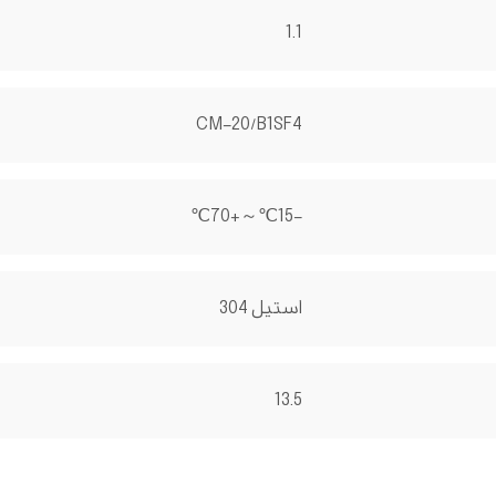
1.1
CM-20/B1SF4
-15℃～+70℃
استیل 304
13.5