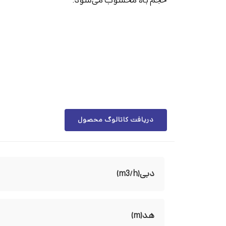
حجم بالا محسوب می‌شود.
دریافت کاتالوگ محصول
دبی(m3/h)
هد(m)