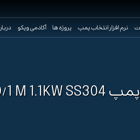
ت
نرم افزار انتخاب پمپ
پروژه ها
آکادمی وپکو
دربار
CM20/1 M 1.1KW