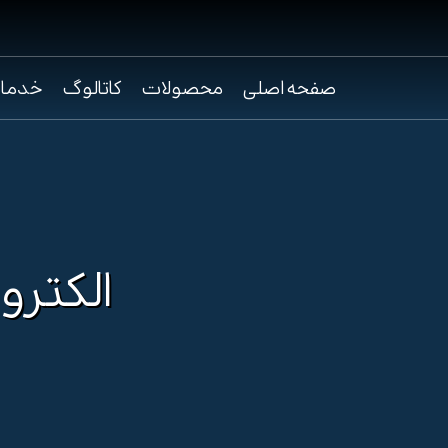
صفحه اصلی
محصولات
کاتالوگ
خدما
الکتروپمپ  SS304