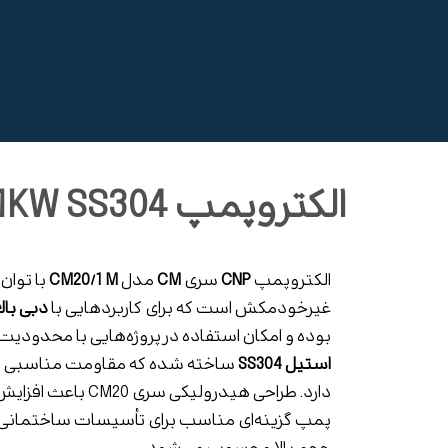
الکتروپمپ CM20/1 M 1.1KW SS304
الکتروپمپ
CNP
سری
CM
مدل
CM20/1 M
با توان
غیرخودمکش است که برای کاربردهایی با
دبی بالا
بوده و امکان استفاده در پروژه‌هایی با محدودیت 
استیل SS304
ساخته شده که مقاومت مناسبی در ب
دارد. طراحی هیدرول
پمپ گزینه‌ای مناسب برای تأسیسات ساختمانی بز