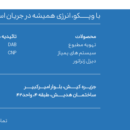
با وپـــــــکو، انرژی همیشه در جریان اس
محصولات
تائیدیه 
تهویه مطبوع
DAB
سیستم های پمپاژ
CNP
دیزل ژنراتور
جزیــــره کیــــــش، بلـــوار امیــــرکبیــــــر
ساختمــــان هدیــــــش، طبقه ۴، واحد۴۲
تما