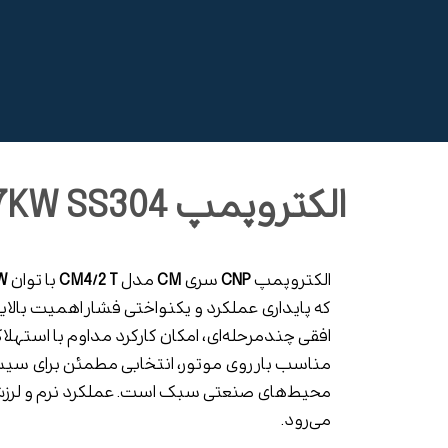
الکتروپمپ CM4/2 T 0.37KW SS304
الکتروپمپ
CNP
سری
CM
مدل
CM4/2 T
با توان
W
که پایداری عملکرد و یکنواختی فشار اهمیت بالایی
افقی چندمرحله‌ای، امکان کارکرد مداوم با استهلاک
مناسب بار روی موتور، انتخابی مطمئن برای سی
محیط‌های صنعتی سبک است. عملکرد نرم و لرزش 
می‌رود.