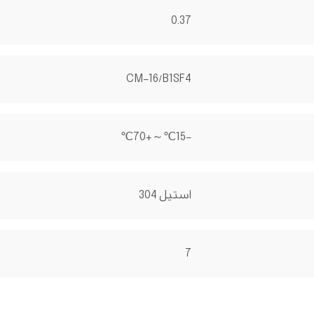
0.37
CM-16/B1SF4
-15℃～+70℃
استیل 304
7