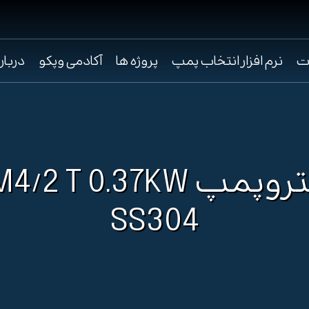
ت
نرم افزار انتخاب پمپ
پروژه ها
آکادمی وپکو
دربار
الکتروپمپ /2 T 0.37KW
SS304