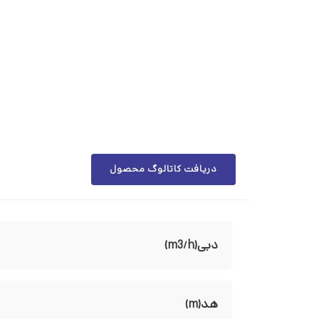
دریافت کاتالوگ محصول
دبی(m3/h)
هد(m)