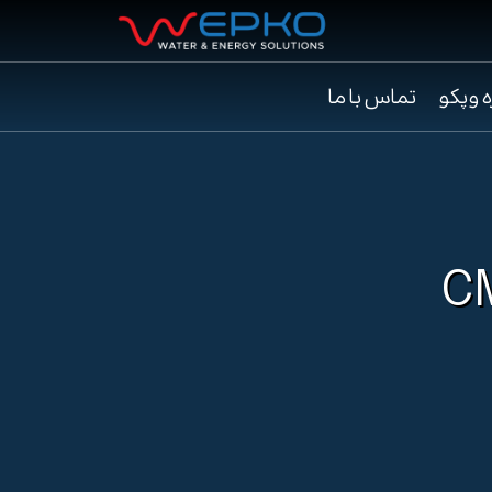
ه وپکو
تماس با ما
CM4