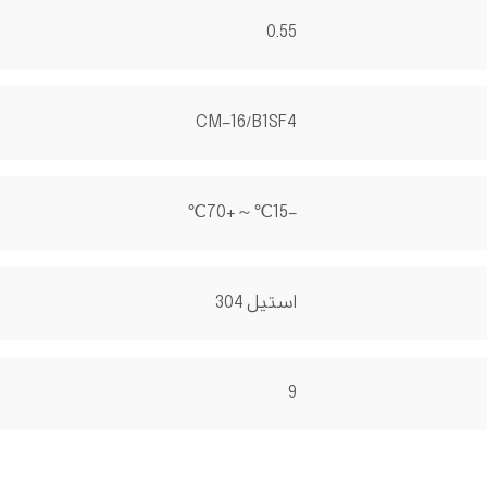
0.55
CM-16/B1SF4
-15℃～+70℃
استیل 304
9