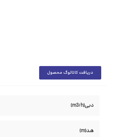
دریافت کاتالوگ محصول
دبی(m3/h)
هد(m)