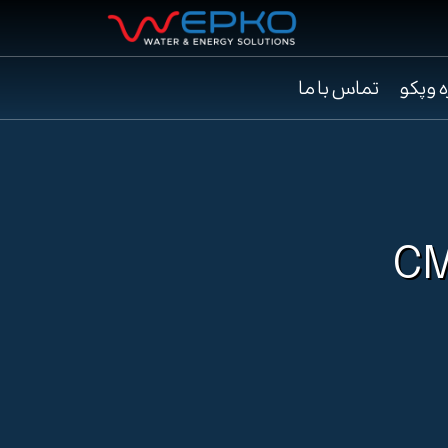
ه وپکو
تماس با ما
CM4