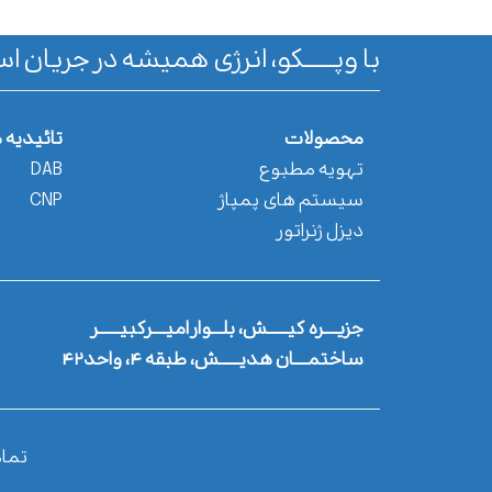
با وپـــــــکو، انرژی همیشه در جریان اس
محصولات
تائیدیه 
تهویه مطبوع
DAB
سیستم های پمپاژ
CNP
دیزل ژنراتور
جزیــــره کیــــــش، بلـــوار امیــــرکبیــــــر
ساختمــــان هدیــــــش، طبقه ۴، واحد۴۲
تما