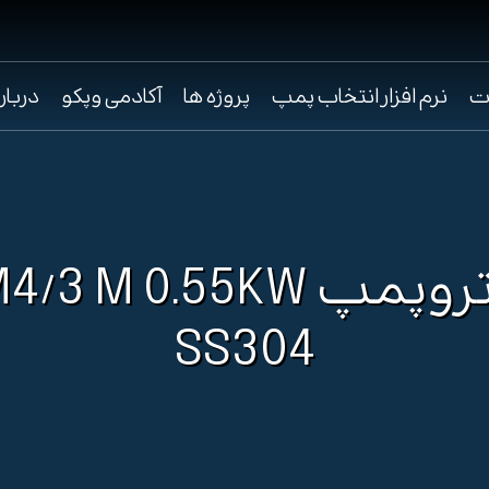
ت
نرم افزار انتخاب پمپ
پروژه ها
آکادمی وپکو
دربار
الکتروپمپ /3 M 0.55KW
SS304