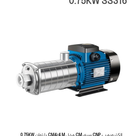
0.75KW SS316
الکتروپمپ
CNP
سری
CM
مدل
CM4/4 M
با توان
0.75KW