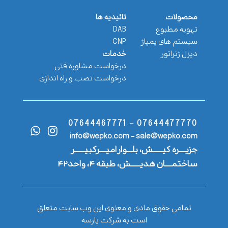
محصولات
تائیدیه ها
تهویه مطبوع
DAB
سیستم های پمپاژ
CNP
دیزل ژنراتور
خدمات
درخواست مشاوره فنی
درخواست نصب و راه اندازی
07644477770 - 07644467771
info@wepko.com - sale@wepko.com
جزیــــره کیــــــش، بلـــوار امیــــرکبیــــــر
ساختمــــان هدیــــــش، طبقه ۴، واحد۴۲
تمامی حقوق مادی و معنوی این وب سایت متعلق
است به شرکت پارسه