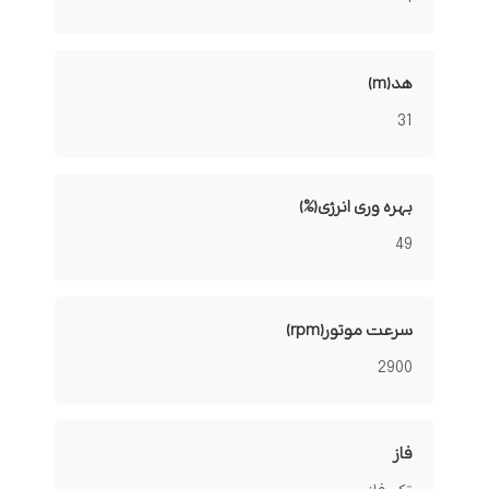
هد(m)
31
بهره وری انرژی(%)
49
سرعت موتور(rpm)
2900
فاز