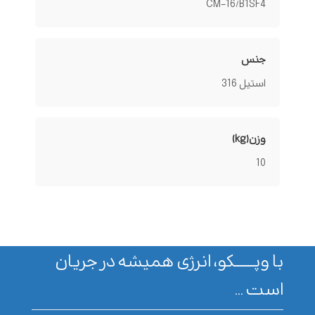
CM-16/B1SF4
جنس
استیل 316
وزن(kg)
10
با وپـــــــکو، انرژی همیشه در جریان
است ...