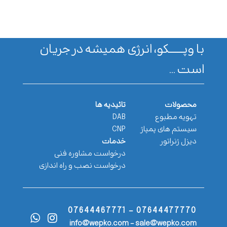
با وپـــــــکو، انرژی همیشه در جریان
است ...
محصولات
تائیدیه ها
تهویه مطبوع
DAB
سیستم های پمپاژ
CNP
دیزل ژنراتور
خدمات
درخواست مشاوره فنی
درخواست نصب و راه اندازی
07644477770 - 07644467771
info@wepko.com - sale@wepko.com