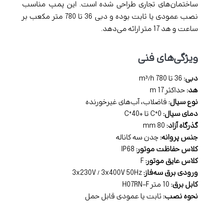
ساختمان‌های تجاری طراحی شده است. این پمپ مناسب
نصب عمودی یا ثابت بوده و دبی 36 تا 780 متر مکعب بر
ساعت و هد 17 متر ارائه می‌دهد.
ویژگی‌های فنی
دبی:
36 تا 780 m³/h
هد:
حداکثر 17 m
نوع سیال:
فاضلاب، آب‌های غیرخورنده
دمای سیال:
0°C تا +40°C
گذرگاه آزاد:
80 mm
جنس پروانه:
چدن سه کاناله
کلاس حفاظت موتور:
IP68
کلاس عایق موتور:
F
ورودی برق سه‌فاز:
3x230V / 3x400V 50Hz
کابل برق:
10 متر H07RN-F
نحوه نصب:
ثابت یا عمودی قابل حمل