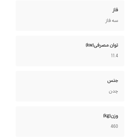
فاز
سه فاز
توان مصرفی(kw)
11.4
جنس
چدن
وزن(kg)
460