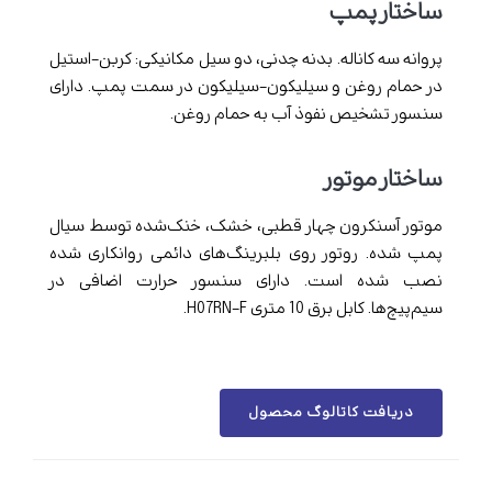
ساختار پمپ
پروانه سه کاناله. بدنه چدنی، دو سیل مکانیکی: کربن-استیل
در حمام روغن و سیلیکون-سیلیکون در سمت پمپ. دارای
سنسور تشخیص نفوذ آب به حمام روغن.
ساختار موتور
موتور آسنکرون چهار قطبی، خشک، خنک‌شده توسط سیال
پمپ شده. روتور روی بلبرینگ‌های دائمی روانکاری شده
نصب شده است. دارای سنسور حرارت اضافی در
سیم‌پیچ‌ها. کابل برق 10 متری H07RN-F.
دریافت کاتالوگ محصول