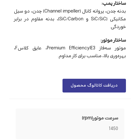
ساختار پمپ:
بدنه چدن، پروانه کانال (Channel impeller) چدن، دو سیل
مکانیکی (SiC/SiC و SiC/Carbon)، بدنه مقاوم در برابر
خوردگی.
ساختار موتور:
موتور سه‌فاز Premium Efficiency IE3، عایق کلاس F،
بهره‌وری بالا، مناسب برای کار مداوم.
دریافت کاتالوگ محصول
سرعت موتور(rpm)
1450