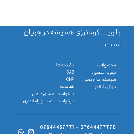
با وپـــــــکو، انرژی همیشه در جریان
است ...
محصولات
تائیدیه ها
تهویه مطبوع
DAB
سیستم های پمپاژ
CNP
دیزل ژنراتور
خدمات
درخواست مشاوره فنی
درخواست نصب و راه اندازی
07644477770 - 07644467771