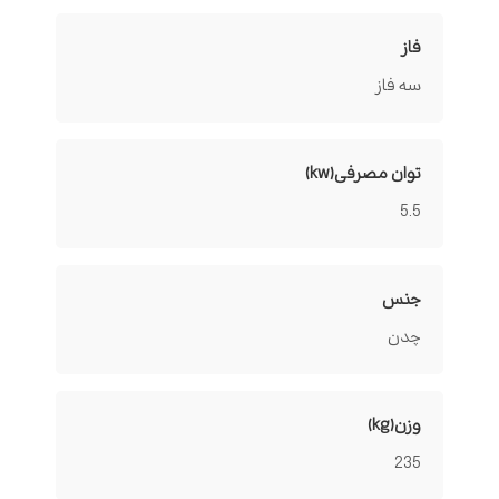
فاز
سه فاز
توان مصرفی(kw)
5.5
جنس
چدن
وزن(kg)
235