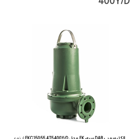
400Y/D
الکتروپمپ DAB سری FK مدل FKC 150 55.4 T5 400Y/D
از نوع