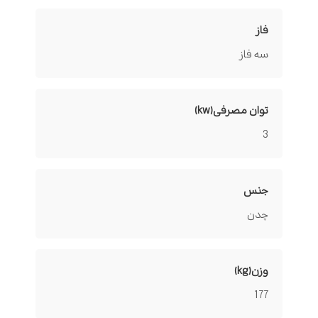
فاز
سه فاز
توان مصرفی(kw)
3
جنس
چدن
وزن(kg)
177