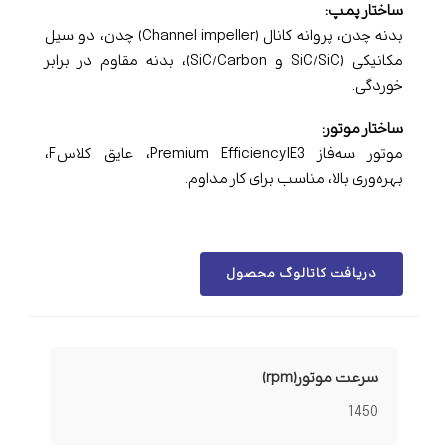
ساختار پمپ:
بدنه چدن، پروانه کانال (Channel impeller) چدن، دو سیل
مکانیکی (SiC/SiC و SiC/Carbon)، بدنه مقاوم در برابر
خوردگی.
ساختار موتور:
موتور سه‌فاز Premium Efficiency IE3، عایق کلاس F،
بهره‌وری بالا، مناسب برای کار مداوم.
دریافت کاتالوگ محصول
سرعت موتور(rpm)
1450