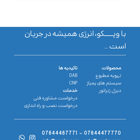
با وپـــــــکو، انرژی همیشه در جریان
است ...
محصولات
تائیدیه ها
تهویه مطبوع
DAB
سیستم های پمپاژ
CNP
دیزل ژنراتور
خدمات
درخواست مشاوره فنی
درخواست نصب و راه اندازی
07644477770 - 07644467771