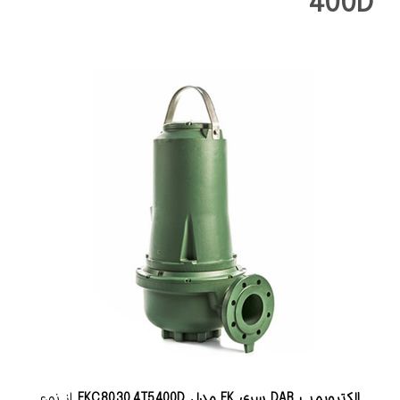
400D
الکتروپمپ DAB سری FK مدل FKC 80 30.4 T5 400D
از نوع