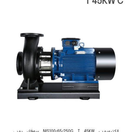
T 45KW C
الکتروپمپ NIS100/65/250G T 45KW سه‌فاز، پمپی