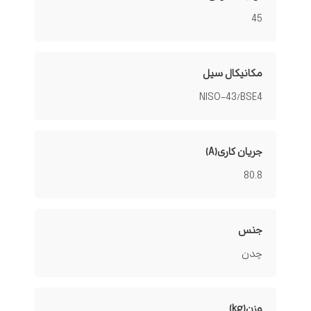
45
مکانیکال سیل
NISO-43/BSE4
جریان کاری(A)
80.8
جنس
چدن
وزن(kg)