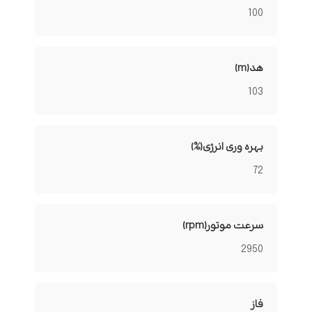
100
هد(m)
103
بهره وری انرژی(%)
72
سرعت موتور(rpm)
2950
فاز