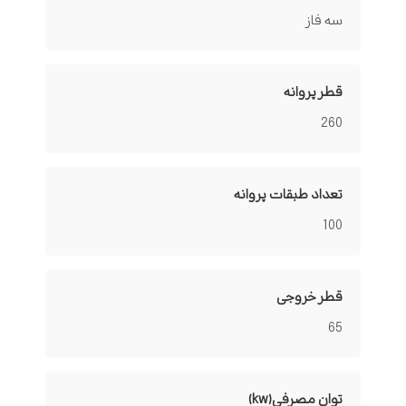
سه فاز
قطر پروانه
260
تعداد طبقات پروانه
100
قطر خروجی
65
توان مصرفی(kw)