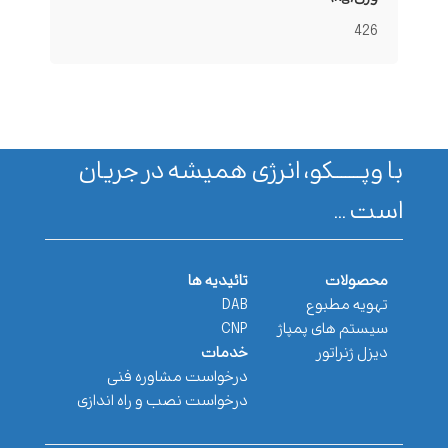
426
با وپـــــــکو، انرژی همیشه در جریان
است ...
محصولات
تائیدیه ها
تهویه مطبوع
DAB
سیستم های پمپاژ
CNP
دیزل ژنراتور
خدمات
درخواست مشاوره فنی
درخواست نصب و راه اندازی