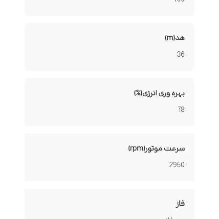
هد(m)
36
بهره وری انرژی(%)
78
سرعت موتور(rpm)
2950
فاز