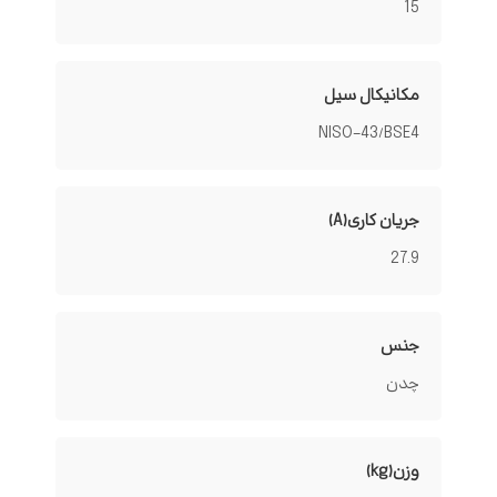
15
مکانیکال سیل
NISO-43/BSE4
جریان کاری(A)
27.9
جنس
چدن
وزن(kg)