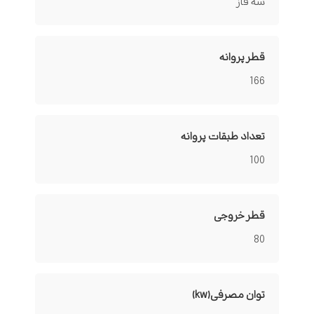
سه فاز
قطر پروانه
166
تعداد طبقات پروانه
100
قطر خروجی
80
توان مصرفی(kw)