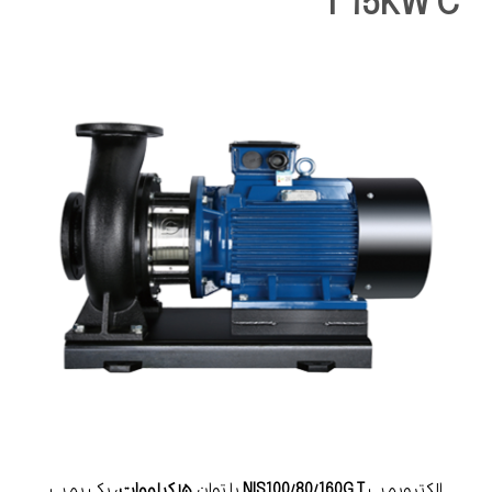
T 15KW C
الکتروپمپ
NIS100/80/160G T
با توان
۱۵ کیلووات
، یک پمپ