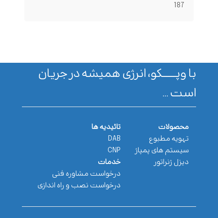
187
با وپـــــــکو، انرژی همیشه در جریان
است ...
محصولات
تائیدیه ها
تهویه مطبوع
DAB
سیستم های پمپاژ
CNP
دیزل ژنراتور
خدمات
درخواست مشاوره فنی
درخواست نصب و راه اندازی