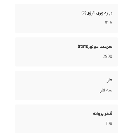
بهره وری انرژی(%)
61.5
سرعت موتور(rpm)
2900
فاز
سه فاز
قطر پروانه
106