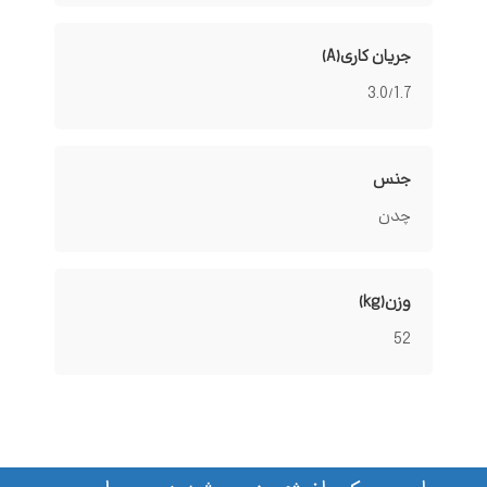
جریان کاری(A)
3.0/1.7
جنس
چدن
وزن(kg)
52