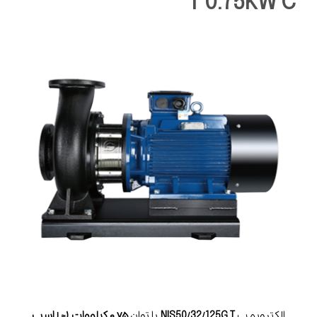
T 0.75KW C
الکتروپمپ
NIS50/32/125G T
با توان
۰.۷۵ کیلووات (≈ ۱ اسب