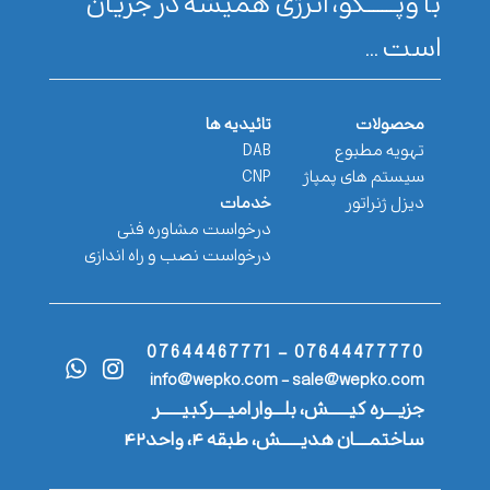
با وپـــــــکو، انرژی همیشه در جریان
است ...
محصولات
تائیدیه ها
تهویه مطبوع
DAB
سیستم های پمپاژ
CNP
دیزل ژنراتور
خدمات
درخواست مشاوره فنی
درخواست نصب و راه اندازی
07644477770 - 07644467771
info@wepko.com - sale@wepko.com
جزیــــره کیــــــش، بلـــوار امیــــرکبیــــــر
ساختمــــان هدیــــــش، طبقه ۴، واحد۴۲