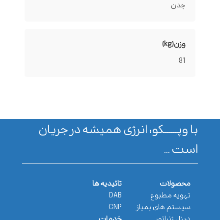
چدن
وزن(kg)
81
با وپـــــــکو، انرژی همیشه در جریان
است ...
محصولات
تائیدیه ها
تهویه مطبوع
DAB
سیستم های پمپاژ
CNP
دیزل ژنراتور
خدمات