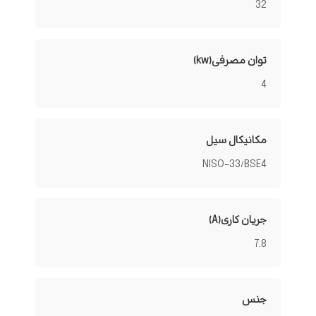
32
توان مصرفی(kw)
4
مکانیکال سیل
NISO-33/BSE4
جریان کاری(A)
7.8
جنس