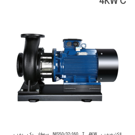
4KW C
الکتروپمپ NIS50/32/160 T 4KW سه‌فاز یک پمپ