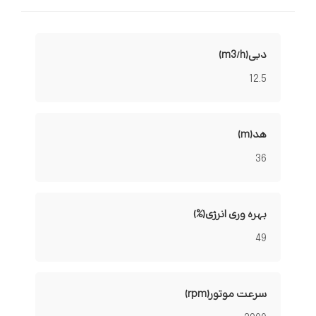
دبی(m3/h)
12.5
هد(m)
36
بهره وری انرژی(%)
49
سرعت موتور(rpm)