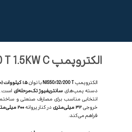
الکتروپمپ NIS50/32/200 T 1.5KW C
الکتروپمپ
NIS50/32/200 T
با توان
۱.۵ کیلووات (≈ ۲ اسب بخار)
دسته پمپ‌های
سانتریفیوژ تک‌مرحله‌ای
است. ا
انتخابی مناسب برای مصارف صنعتی و ساختما
خروجی
۳۲ میلی‌متری
در کنار پروانه
۲۰۰ میلی‌متری
فراهم می‌کند.