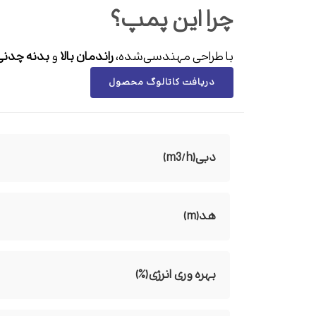
چرا این پمپ؟
با طراحی مهندسی‌شده،
راندمان بالا
و
بدنه چدنی
دریافت کاتالوگ محصول
دبی(m3/h)
هد(m)
بهره وری انرژی(%)