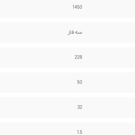
1450
سه فاز
228
50
32
1.5