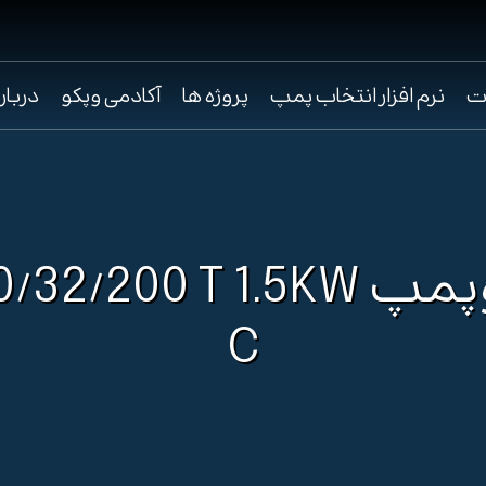
ت
نرم افزار انتخاب پمپ
پروژه ها
آکادمی وپکو
دربار
الکتروپمپ 2/200 T 1.5KW
C