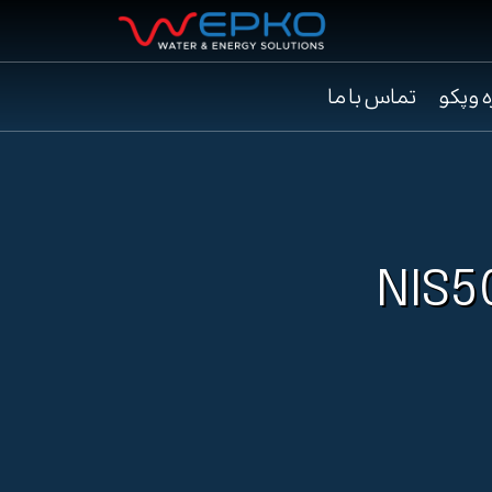
ه وپکو
تماس با ما
NIS50/3