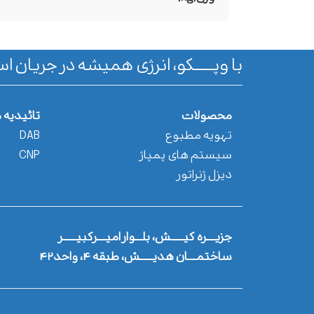
با وپـــــــکو، انرژی همیشه در جریان اس
محصولات
تائیدیه 
تهویه مطبوع
DAB
سیستم های پمپاژ
CNP
دیزل ژنراتور
جزیــــره کیــــــش، بلـــوار امیــــرکبیــــــر
ساختمــــان هدیــــــش، طبقه ۴، واحد۴۲