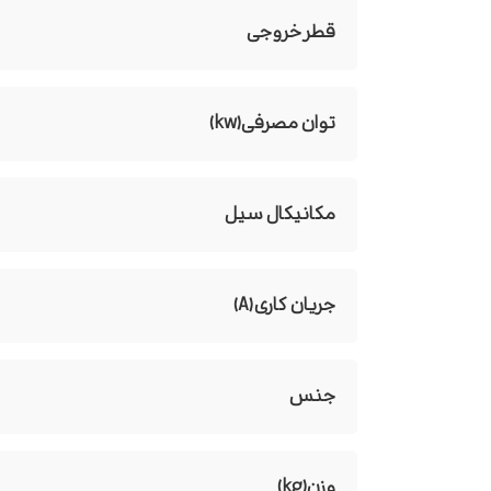
قطر خروجی
توان مصرفی(kw)
مکانیکال سیل
جریان کاری(A)
جنس
وزن(kg)