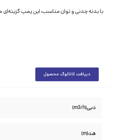
با بدنه چدنی و توان مناسب، این پمپ گزینه‌ای م
دریافت کاتالوگ محصول
دبی(m3/h)
هد(m)