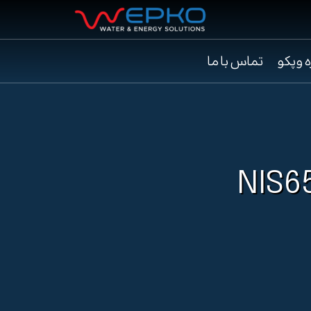
ه وپکو
تماس با ما
NIS65/4