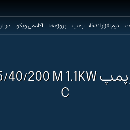
ت
نرم افزار انتخاب پمپ
پروژه ها
آکادمی وپکو
دربار
الکتروپمپ 0/200 M 1.1KW
C