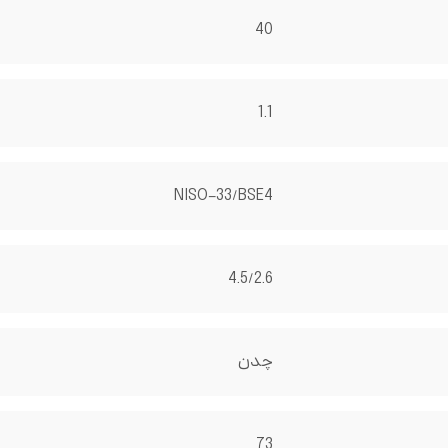
40
1.1
NISO-33/BSE4
4.5/2.6
چدن
73