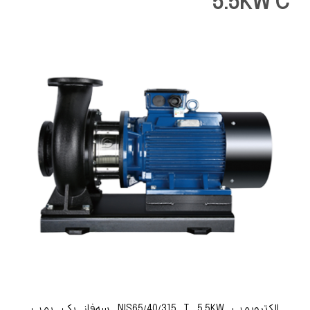
5.5KW C
الکتروپمپ NIS65/40/315 T 5.5KW سه‌فاز یک پمپ