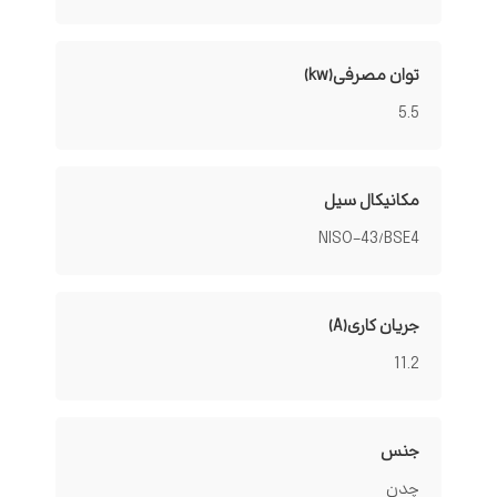
توان مصرفی(kw)
5.5
مکانیکال سیل
NISO-43/BSE4
جریان کاری(A)
11.2
جنس
چدن