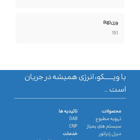
وزن(kg)
151
با وپـــــــکو، انرژی همیشه در جریان
است ...
محصولات
تائیدیه ها
تهویه مطبوع
DAB
سیستم های پمپاژ
CNP
دیزل ژنراتور
خدمات