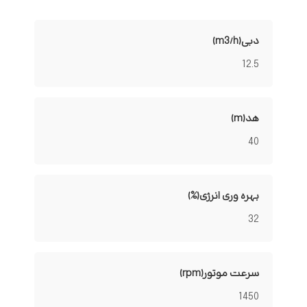
دبی(m3/h)
12.5
هد(m)
40
بهره وری انرژی(%)
32
سرعت موتور(rpm)
1450