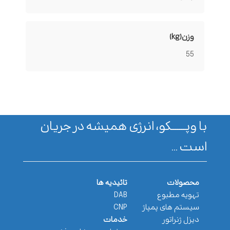
وزن(kg)
55
با وپـــــــکو، انرژی همیشه در جریان
است ...
محصولات
تائیدیه ها
تهویه مطبوع
DAB
سیستم های پمپاژ
CNP
دیزل ژنراتور
خدمات