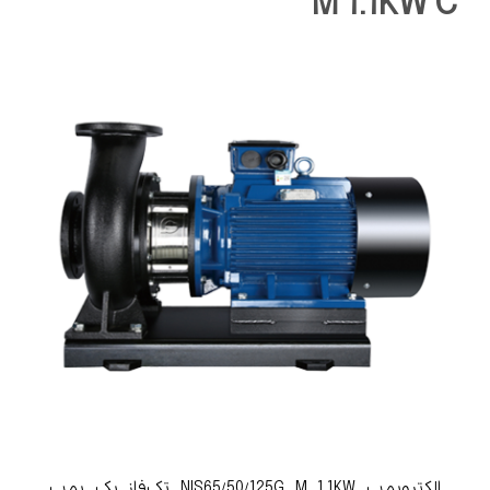
M 1.1KW C
الکتروپمپ NIS65/50/125G M 1.1KW تک‌فاز یک پمپ