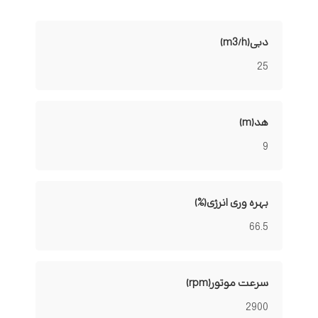
دبی(m3/h)
25
هد(m)
9
بهره وری انرژی(%)
66.5
سرعت موتور(rpm)
2900