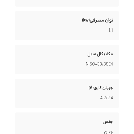
توان مصرفی(kw)
1.1
مکانیکال سیل
NISO-33/BSE4
جریان کاری(A)
4.2/2.4
جنس
چدن