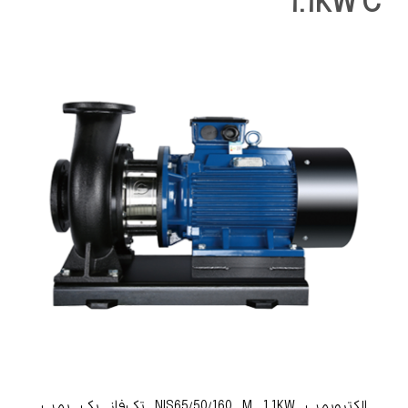
1.1KW C
الکتروپمپ NIS65/50/160 M 1.1KW تک‌فاز یک پمپ