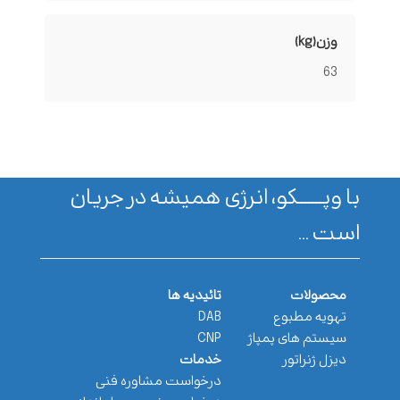
وزن(kg)
63
با وپـــــــکو، انرژی همیشه در جریان
است ...
محصولات
تائیدیه ها
تهویه مطبوع
DAB
سیستم های پمپاژ
CNP
دیزل ژنراتور
خدمات
درخواست مشاوره فنی