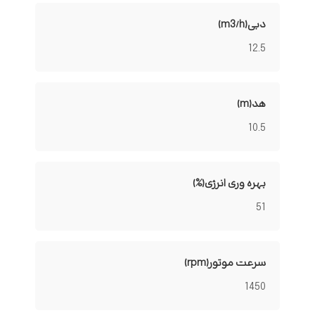
دبی(m3/h)
12.5
هد(m)
10.5
بهره وری انرژی(%)
51
سرعت موتور(rpm)
1450