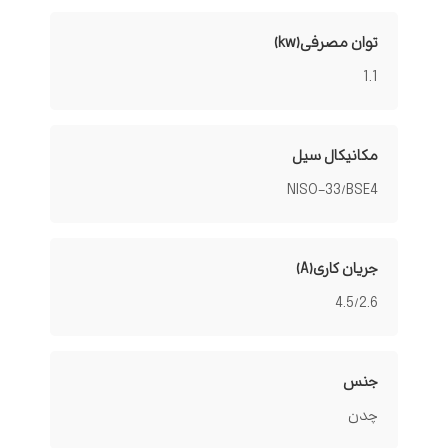
توان مصرفی(kw)
1.1
مکانیکال سیل
NISO-33/BSE4
جریان کاری(A)
4.5/2.6
جنس
چدن