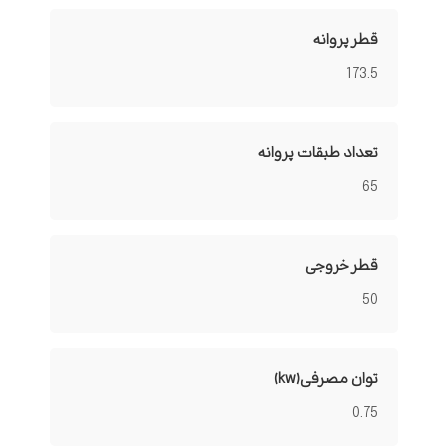
قطر پروانه
173.5
تعداد طبقات پروانه
65
قطر خروجی
50
توان مصرفی(kw)
0.75