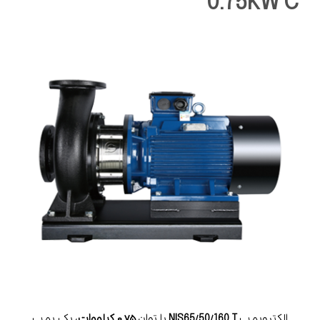
0.75KW C
الکتروپمپ
NIS65/50/160 T
با توان
۰.۷۵ کیلووات
، یک پمپ