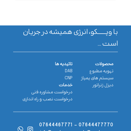
با وپـــــــکو، انرژی همیشه در جریان
است ...
محصولات
تائیدیه ها
تهویه مطبوع
DAB
سیستم های پمپاژ
CNP
دیزل ژنراتور
خدمات
درخواست مشاوره فنی
درخواست نصب و راه اندازی
07644477770 - 07644467771