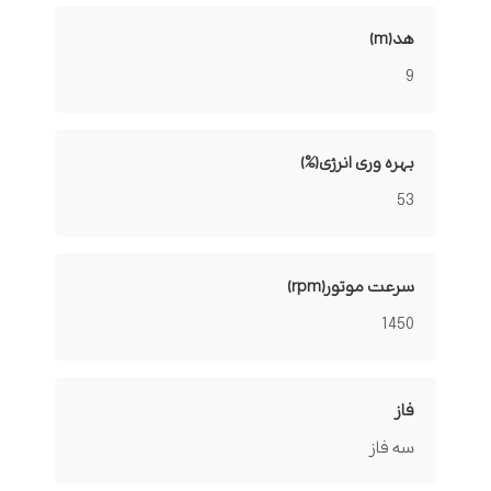
هد(m)
9
بهره وری انرژی(%)
53
سرعت موتور(rpm)
1450
فاز
سه فاز