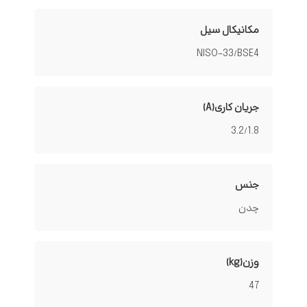
مکانیکال سیل
NISO-33/BSE4
جریان کاری(A)
3.2/1.8
جنس
چدن
وزن(kg)
47