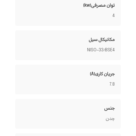
توان مصرفی(kw)
4
مکانیکال سیل
NISO-33/BSE4
جریان کاری(A)
7.8
جنس
چدن