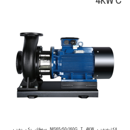
4KW C
الکتروپمپ NIS65/50/160G T 4KW سه‌فاز، یک پمپ