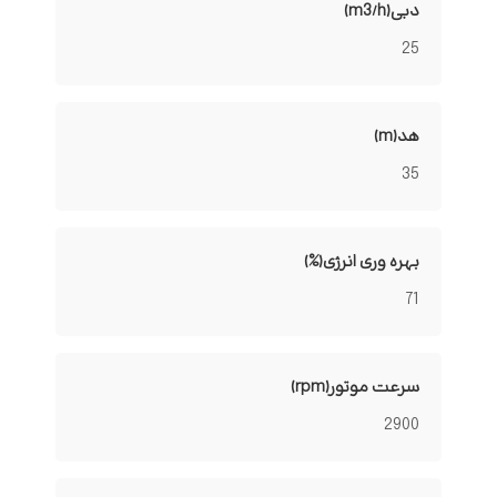
دبی(m3/h)
25
هد(m)
35
بهره وری انرژی(%)
71
سرعت موتور(rpm)
2900