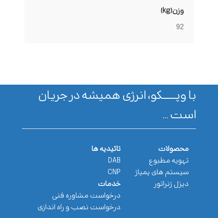
وزن(kg)
92
با وپـــــــکو، انرژی همیشه در جریان
است ...
محصولات
تائیدیه ها
تهویه مطبوع
DAB
سیستم های پمپاژ
CNP
دیزل ژنراتور
خدمات
درخواست مشاوره فنی
درخواست نصب و راه اندازی