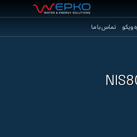
ه وپکو
تماس با ما
NIS80/