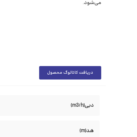
می‌شود.
دریافت کاتالوگ محصول
دبی(m3/h)
هد(m)