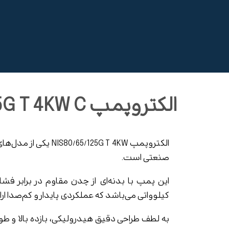
الکتروپمپ NIS80/65/125G T 4KW C
الکتروپمپ 125G T 4KW
صنعتی است.
کیلوواتی می‌باشد که عملکردی پایدار و کم‌صدا ارا
به لطف طراحی دقیق هیدرولیکی، بازده بالا و ط