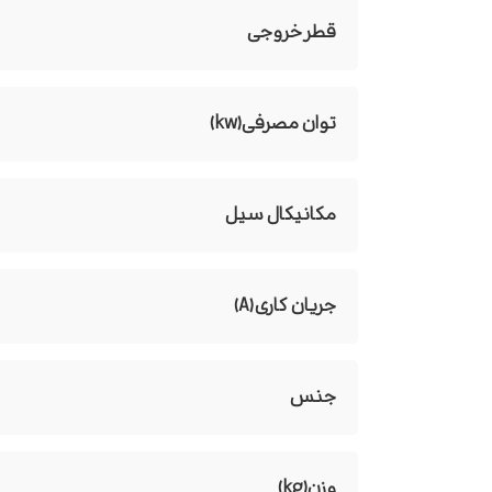
قطر خروجی
توان مصرفی(kw)
مکانیکال سیل
جریان کاری(A)
جنس
وزن(kg)