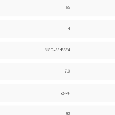
65
4
NISO-33/BSE4
7.8
چدن
93