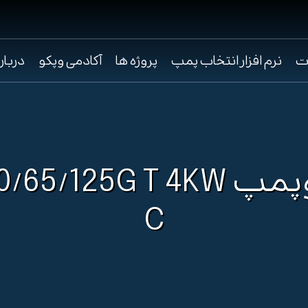
ت
نرم افزار انتخاب پمپ
پروژه ها
آکادمی وپکو
دربار
الکتروپمپ 65/125G T 4KW
C