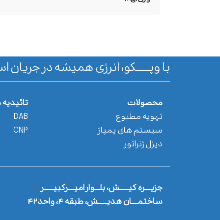
با وپـــــــکو، انرژی همیشه در جریان اس
محصولات
تائیدیه 
تهویه مطبوع
DAB
سیستم های پمپاژ
CNP
دیزل ژنراتور
جزیــــره کیــــــش، بلـــوار امیــــرکبیــــــر
ساختمــــان هدیــــــش، طبقه ۴، واحد۴۲