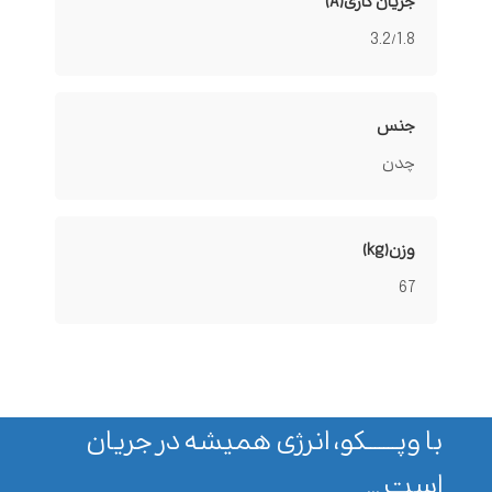
جریان کاری(A)
3.2/1.8
جنس
چدن
وزن(kg)
67
با وپـــــــکو، انرژی همیشه در جریان
است ...