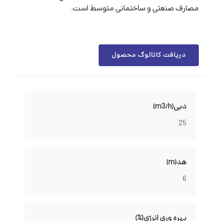
مصارف صنعتی و ساختمانی متوسط است.
دریافت کاتالوگ محصول
دبی(m3/h)
25
هد(m)
6
بهره وری انرژی(%)