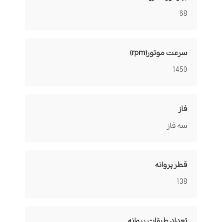
68
سرعت موتور(rpm)
1450
فاز
سه فاز
قطر پروانه
138
تعداد طبقات پروانه