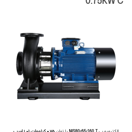
0.75KW C
الکتروپمپ
NIS80/65/160 T
با توان
۰.۷۵ کیلووات (≈ ۱ اسب