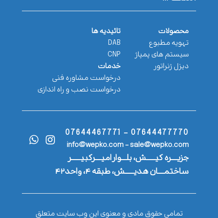
محصولات
تائیدیه ها
تهویه مطبوع
DAB
سیستم های پمپاژ
CNP
دیزل ژنراتور
خدمات
درخواست مشاوره فنی
درخواست نصب و راه اندازی
07644477770 - 07644467771
info@wepko.com - sale@wepko.com
جزیــــره کیــــــش، بلـــوار امیــــرکبیــــــر
ساختمــــان هدیــــــش، طبقه ۴، واحد۴۲
تمامی حقوق مادی و معنوی این وب سایت متعلق