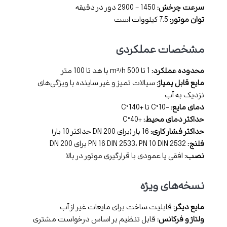
سرعت چرخش:
1450 - 2900 دور در دقیقه
توان موتور:
7.5 کیلووات است
مشخصات عملکردی
محدوده عملکرد:
1 تا 500 m³/h با هد تا 100 متر
مایع قابل پمپاژ:
سیالات تمیز و غیر ساینده با ویژگی‌های
نزدیک به آب
دمای مایع:
-10°C تا +140°C
حداکثر دمای محیط:
+40°C
حداکثر فشار کاری:
16 بار (برای DN 200 حداکثر 10 بار)
فلنج:
PN 16 DIN 2533، PN 10 DIN 2532 برای DN 200
نصب:
افقی یا عمودی با قرارگیری موتور در بالا
نسخه‌های ویژه
مایع دیگر:
قابلیت ساخت برای مایعات غیر از آب
ولتاژ و فرکانس:
قابل تنظیم بر اساس درخواست مشتری