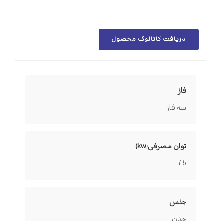
دریافت کاتالوگ محصول
فاز
سه فاز
توان مصرفی(kw)
7.5
جنس
چدن