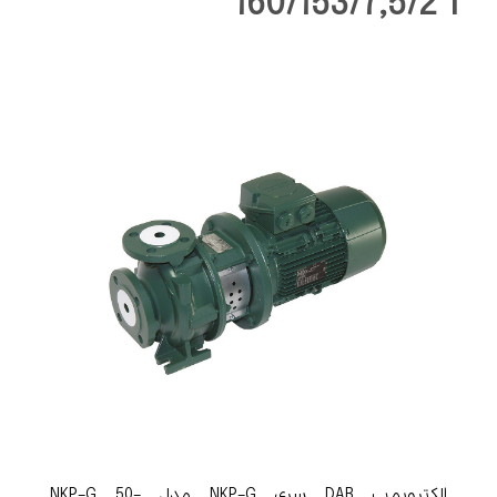
160/153/7,5/2 T
الکتروپمپ DAB سری NKP-G مدل NKP-G 50-