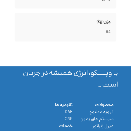
وزن(kg)
64
با وپـــــــکو، انرژی همیشه در جریان
است ...
محصولات
تائیدیه ها
تهویه مطبوع
DAB
سیستم های پمپاژ
CNP
دیزل ژنراتور
خدمات