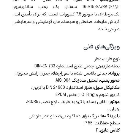
160/153/A/BAQE/7,5 سه‌فاز، یک پمپ سانتریفیوژ
تک‌مرحله‌ای با موتور 7.5 کیلووات است، که برای تأمین آب،
گردش مایعات صنعتی و سیستم‌های گرمایشی و سرمایشی
طراحی شده.
ویژگی‌های فنی
نوع فاز:
سه‌فاز
بدنه مارپیچی:
چدنی طبق استاندارد DIN-EN 733
پروانه:
چدنی بالانس شده با سوراخ‌های جبران رانش محوری
محور پمپ:
استیل ضدزنگ AISI 304
مکانیکال سیل:
طبق استاندارد DIN 24960 با کربن/
کاربوراندوم و O-Ring از جنس EPDM
موتور:
القایی بسته با تهویه خارجی، نوع نصب B3/B5،
چهارپل
بلبرینگ‌ها:
بزرگ برای عملکرد بی‌صدا و عمر طولانی
سطح حفاظت:
IP 55
کلاس عایق:
F