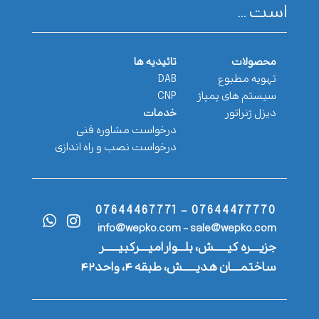
است ...
محصولات
تائیدیه ها
تهویه مطبوع
DAB
سیستم های پمپاژ
CNP
دیزل ژنراتور
خدمات
درخواست مشاوره فنی
درخواست نصب و راه اندازی
07644477770 - 07644467771
info@wepko.com - sale@wepko.com
جزیــــره کیــــــش، بلـــوار امیــــرکبیــــــر
ساختمــــان هدیــــــش، طبقه ۴، واحد۴۲