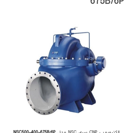
675B/6P
الکتروپمپ CNP سری NSC مدل
NSC500-400-675B/6P