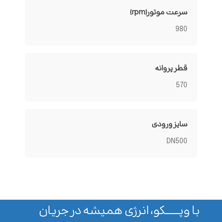
سرعت موتور(rpm)
980
قطر پروانه
570
سایز ورودی
DN500
با وپـــــــکو، انرژی همیشه در جریان