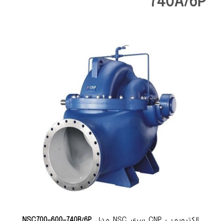
740A/6P
الکتروپمپ CNP سری NSC مدل
NSC700-600-740B/6P