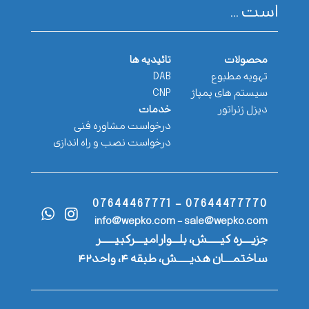
است ...
محصولات
تائیدیه ها
تهویه مطبوع
DAB
سیستم های پمپاژ
CNP
دیزل ژنراتور
خدمات
درخواست مشاوره فنی
درخواست نصب و راه اندازی
07644477770 - 07644467771
info@wepko.com - sale@wepko.com
جزیــــره کیــــــش، بلـــوار امیــــرکبیــــــر
ساختمــــان هدیــــــش، طبقه ۴، واحد۴۲