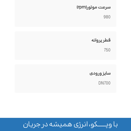
سرعت موتور(rpm)
980
قطر پروانه
750
سایز ورودی
DN700
با وپـــــــکو، انرژی همیشه در جریان