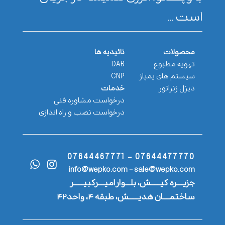
است ...
محصولات
تائیدیه ها
تهویه مطبوع
DAB
سیستم های پمپاژ
CNP
دیزل ژنراتور
خدمات
درخواست مشاوره فنی
درخواست نصب و راه اندازی
07644477770 - 07644467771
info@wepko.com - sale@wepko.com
جزیــــره کیــــــش، بلـــوار امیــــرکبیــــــر
ساختمــــان هدیــــــش، طبقه ۴، واحد۴۲