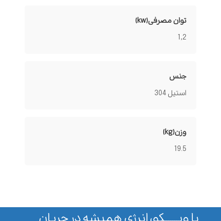
توان مصرفی(kw)
1,2
جنس
استیل 304
وزن(kg)
19.5
با وپـــــــکو، انرژی همیشه در جریان