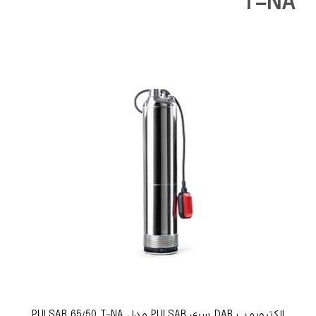
T-NA
الکتروپمپ DAB سری PULSAR مدل PULSAR 65/50 T-NA