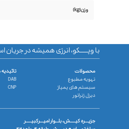
وزن(kg)
با وپـــــــکو، انرژی همیشه در جریان اس
محصولات
تائیدیه 
تهویه مطبوع
DAB
سیستم های پمپاژ
CNP
دیزل ژنراتور
جزیــــره کیــــــش، بلـــوار امیــــرکبیــــــر