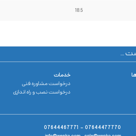
18.5
ت ...
ها
خدمات
درخواست مشاوره فنی
درخواست نصب و راه اندازی
07644477770 - 07644467771