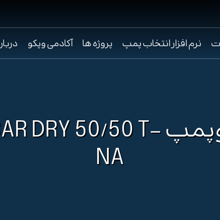
ت
نرم افزار انتخاب پمپ
پروژه ها
آکادمی وپکو
دربار
الکتروپمپ R DRY 50/50 T
NA