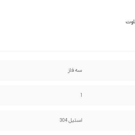
فاوت
سه فاز
1
استیل 304