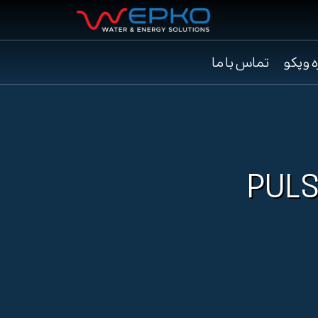
ه وپکو
تماس با ما
PULSA-