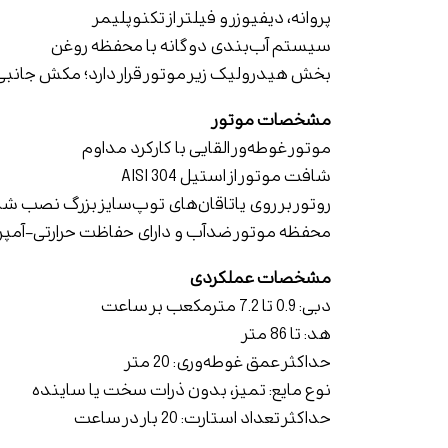
پروانه، دیفیوزر و فیلتر از تکنوپلیمر
سیستم آب‌بندی دوگانه با محفظه روغن
بخش هیدرولیک زیر موتور قرار دارد؛ مکش جانب
مشخصات موتور
موتور غوطه‌ور القایی با کارکرد مداوم
شافت موتور از استیل AISI 304
روتور بر روی یاتاقان‌های توپ‌سایز بزرگ نصب ش
محفظه موتور ضدآب و دارای حفاظت حرارتی-آمپ
مشخصات عملکردی
دبی: 0.9 تا 7.2 مترمکعب بر ساعت
هد: تا 86 متر
حداکثر عمق غوطه‌وری: 20 متر
نوع مایع: تمیز، بدون ذرات سخت یا ساینده
حداکثر تعداد استارت: 20 بار در ساعت