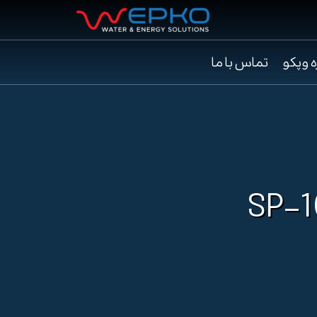
ه وپکو
تماس با ما