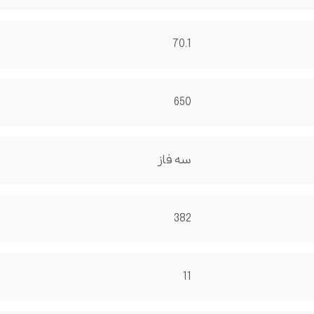
70.1
650
سه فاز
382
11