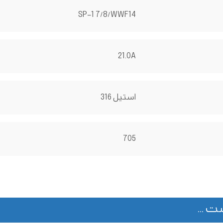
SP-1 7/8/WWF14
21.0A
استیل 316
705
ت ...