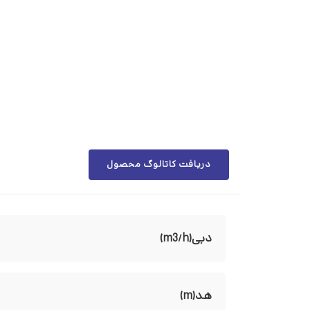
دریافت کاتالوگ محصول
دبی(m3/h)
هد(m)