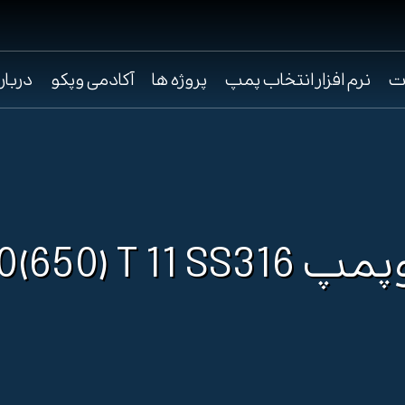
ت
نرم افزار انتخاب پمپ
پروژه ها
آکادمی وپکو
دربار
SP-10(650) T 11 S