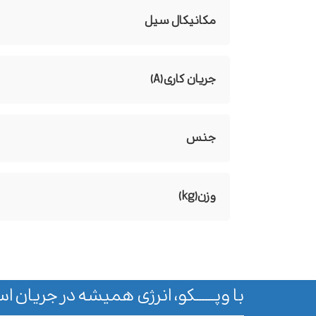
مکانیکال سیل
جریان کاری(A)
جنس
وزن(kg)
با وپـــــــکو، انرژی همیشه در جریان اس