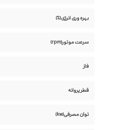
بهره وری انرژی(%)
سرعت موتور(rpm)
فاز
قطر پروانه
توان مصرفی(kw)