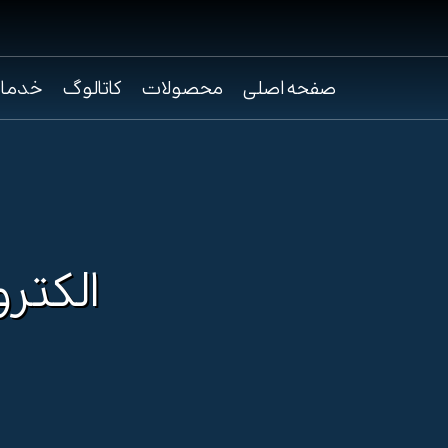
صفحه اصلی
محصولات
کاتالوگ
خدما
الکتروپمپ S316