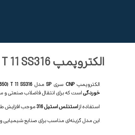
الکتروپمپ SP-10(650) T 11 SS316
الکتروپمپ
CNP
سری
SP
مدل
SS316
11
T
650)
خوردگی
است که برای انتقال فاضلاب صنعتی و سیا
استفاده از
استنلس استیل 316
موجب افزایش طول
این مدل گزینه‌ای مناسب برای صنایع شیمیایی و