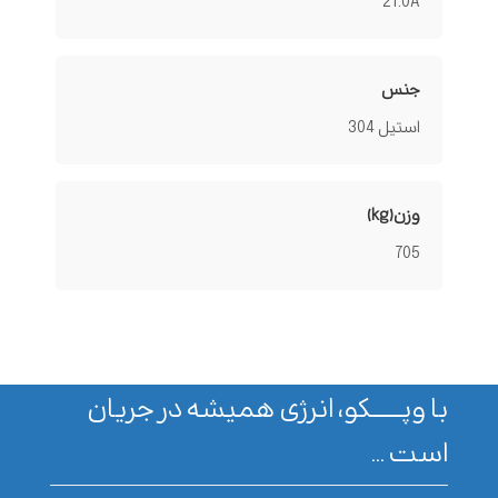
21.0A
جنس
استیل 304
وزن(kg)
705
با وپـــــــکو، انرژی همیشه در جریان
است ...