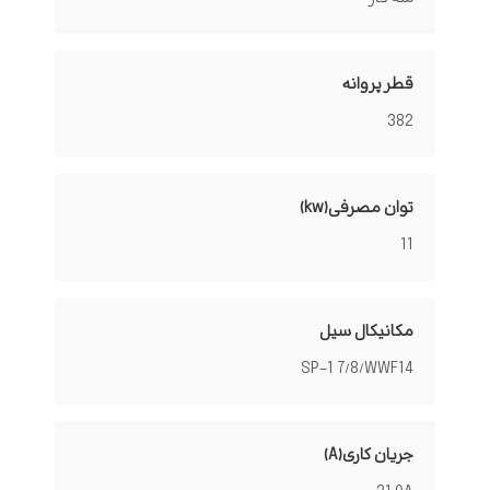
قطر پروانه
382
توان مصرفی(kw)
11
مکانیکال سیل
SP-1 7/8/WWF14
جریان کاری(A)