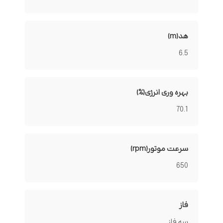
هد(m)
6.5
بهره وری انرژی(%)
70.1
سرعت موتور(rpm)
650
فاز
سه فاز