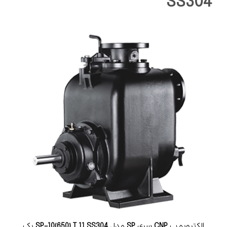
SS304
الکتروپمپ
CNP
سری
SP
مدل
SS304
11
T
SP-10(650)
یک