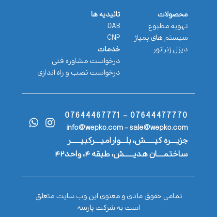
محصولات
تائیدیه ها
تهویه مطبوع
DAB
سیستم های پمپاژ
CNP
دیزل ژنراتور
خدمات
درخواست مشاوره فنی
درخواست نصب و راه اندازی
07644477770 - 07644467771
info@wepko.com - sale@wepko.com
جزیــــره کیــــــش، بلـــوار امیــــرکبیــــــر
ساختمــــان هدیــــــش، طبقه ۴، واحد۴۲
تمامی حقوق مادی و معنوی این وب سایت متعلق
است به شرکت پارسه