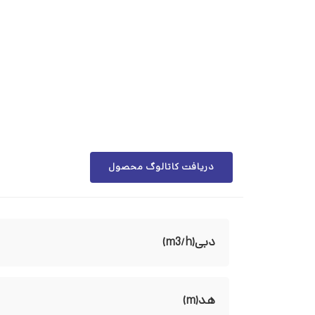
دریافت کاتالوگ محصول
دبی(m3/h)
هد(m)