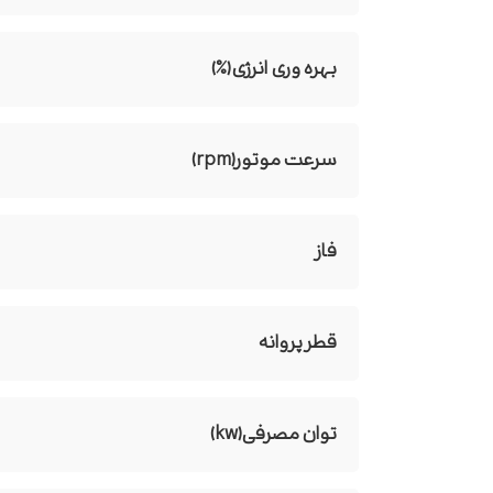
بهره وری انرژی(%)
سرعت موتور(rpm)
فاز
قطر پروانه
توان مصرفی(kw)