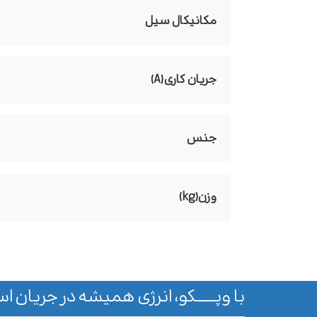
مکانیکال سیل
جریان کاری(A)
جنس
وزن(kg)
با وپـــــــکو، انرژی همیشه در جریان اس