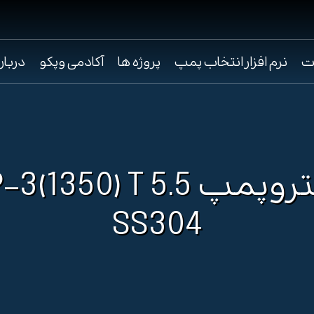
ت
نرم افزار انتخاب پمپ
پروژه ها
آکادمی وپکو
دربار
الکتروپمپ 3(1350) T 5.5
SS304