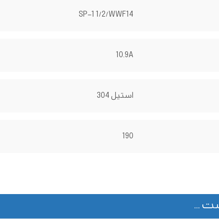
SP-1 1/2/WWF14
10.9A
استیل 304
190
ت ...