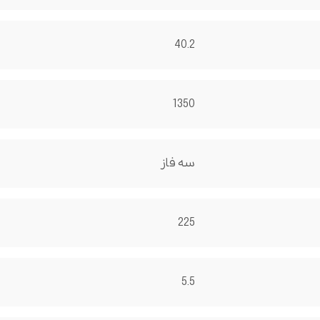
40.2
1350
سه فاز
225
5.5