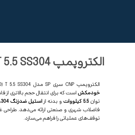
الکتروپمپ SP-3(1350) T 5.5 SS304
الکتروپمپ CNP سری SP مدل SP-3(1350) T 5.5 SS304 یک الکتروپمپ فاضلابی صنعتی
خودمکش
است که برای انتقال حجم بالاتری از ف
توان
5.5 کیلووات
و بدنه از
استیل ضدزنگ 304
،
توقف‌های عملیاتی را فراهم می‌سازد.