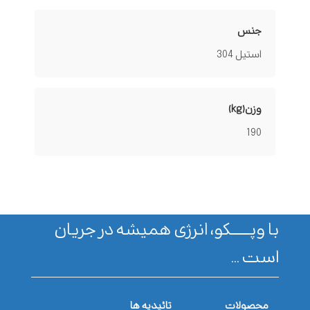
جنس
استیل 304
وزن(kg)
190
با وپـــــــکو، انرژی همیشه در جریان
است ...
محصولات
تائیدیه ها