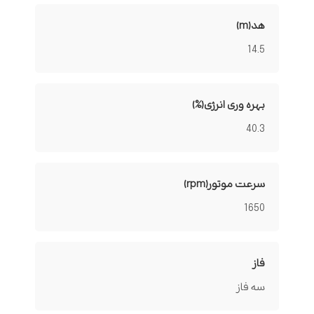
هد(m)
14.5
بهره وری انرژی(%)
40.3
سرعت موتور(rpm)
1650
فاز
سه فاز