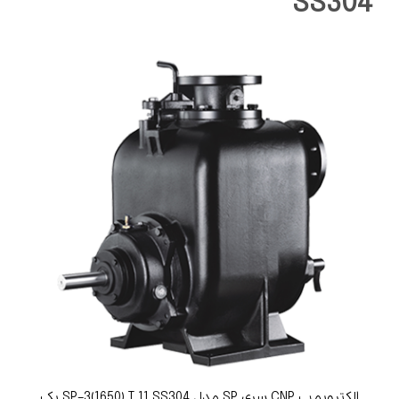
SS304
الکتروپمپ CNP سری SP مدل SP-3(1650) T 11 SS304 یک