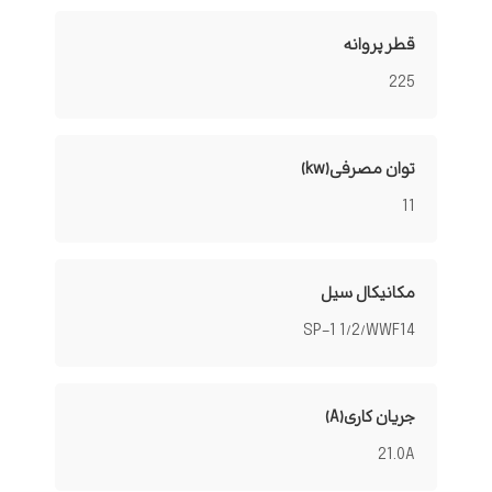
قطر پروانه
225
توان مصرفی(kw)
11
مکانیکال سیل
SP-1 1/2/WWF14
جریان کاری(A)
21.0A