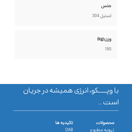
جنس
استیل 304
وزن(kg)
190
با وپـــــــکو، انرژی همیشه در جریان
است ...
محصولات
تائیدیه ها
تهویه مطبوع
DAB