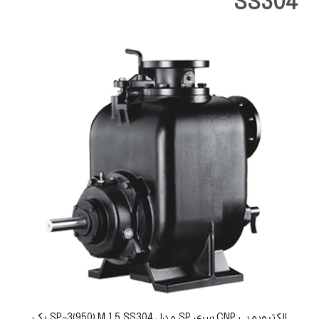
SS304
الکتروپمپ CNP سری SP مدل SP-3(950) M 1.5 SS304 یک