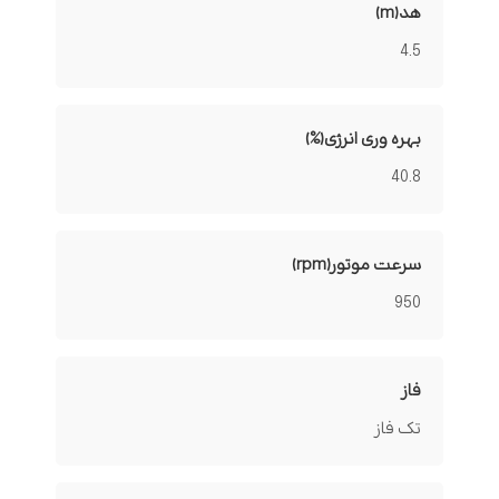
هد(m)
4.5
بهره وری انرژی(%)
40.8
سرعت موتور(rpm)
950
فاز
تک فاز