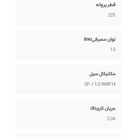
قطر پروانه
225
توان مصرفی(kw)
1.5
مکانیکال سیل
SP-1 1/2/WWF14
جریان کاری(A)
3.3A