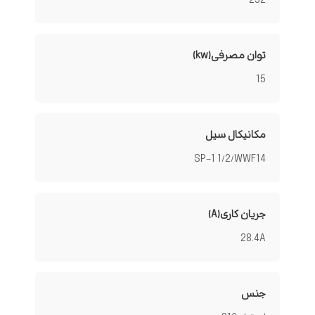
252
توان مصرفی(kw)
15
مکانیکال سیل
SP-1 1/2/WWF14
جریان کاری(A)
28.4A
جنس