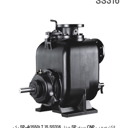
SS316
الکتروپمپ
CNP
سری
SP
مدل
SS316
15
T
SP-4(1550)
یک