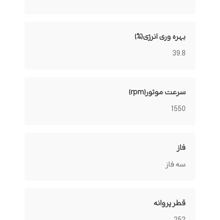
بهره وری انرژی(%)
39.8
سرعت موتور(rpm)
1550
فاز
سه فاز
قطر پروانه