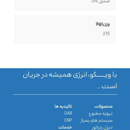
استیل 316
وزن(kg)
275
با وپـــــــکو، انرژی همیشه در جریان
است ...
محصولات
تائیدیه ها
تهویه مطبوع
DAB
سیستم های پمپاژ
CNP
دیزل ژنراتور
خدمات